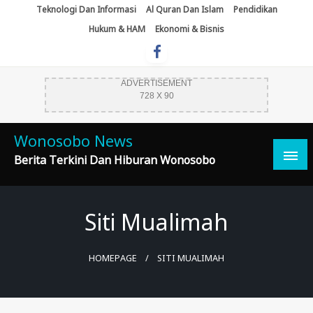
Skip
Teknologi Dan Informasi
Al Quran Dan Islam
Pendidikan
To
Hukum & HAM
Ekonomi & Bisnis
Content
ADVERTISEMENT
728 X 90
Wonosobo News
Berita Terkini Dan Hiburan Wonosobo
Siti Mualimah
HOMEPAGE
SITI MUALIMAH