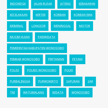
INDONESIA
JALAN RUSAK
JATENG
KEBAKARAN
KECELAKAAN
KERTEK
KORBAN
KORBAN JIWA
KRIMINAL
LONGSOR
MENINGGAL
MOTOR
MUSIM HUJAN
PARIWISATA
PEMERINTAH KABUPATEN WONOSOBO
PEMKAB WONOSOBO
PERTANIAN
PETANI
POLISI
POLRES WONOSOBO
POLRI
PURBALINGGA
PURWOKERTO
SAPURAN
SAR
TNI
WATUMALANG
WISATA
WONOSOBO