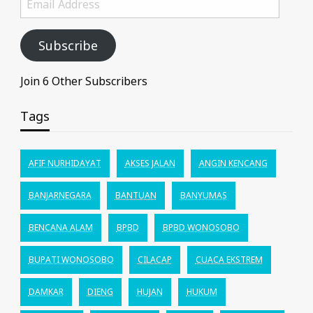
Address
Subscribe
Join 6 Other Subscribers
Tags
AFIF NURHIDAYAT
AKSES JALAN
ANGIN KENCANG
BANJARNEGARA
BANTUAN
BANYUMAS
BENCANA ALAM
BPBD
BPBD WONOSOBO
BUPATI WONOSOBO
CILACAP
CUACA EKSTREM
DAMKAR
DIENG
HUJAN
HUKUM