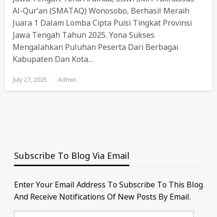
Al-Qur’an (SMATAQ) Wonosobo, Berhasil Meraih
Juara 1 Dalam Lomba Cipta Puisi Tingkat Provinsi
Jawa Tengah Tahun 2025. Yona Sukses
Mengalahkan Puluhan Peserta Dari Berbagai
Kabupaten Dan Kota…
July 27, 2025
Posted
Admin
On
Subscribe To Blog Via Email
Enter Your Email Address To Subscribe To This Blog
And Receive Notifications Of New Posts By Email.
Email