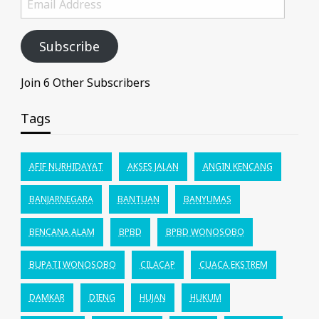
Address
Subscribe
Join 6 Other Subscribers
Tags
AFIF NURHIDAYAT
AKSES JALAN
ANGIN KENCANG
BANJARNEGARA
BANTUAN
BANYUMAS
BENCANA ALAM
BPBD
BPBD WONOSOBO
BUPATI WONOSOBO
CILACAP
CUACA EKSTREM
DAMKAR
DIENG
HUJAN
HUKUM