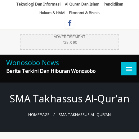
Skip
Teknologi Dan Informasi
Al Quran Dan Islam
Pendidikan
To
Hukum & HAM
Ekonomi & Bisnis
Content
ADVERTISEMENT
728 X 90
Wonosobo News
Berita Terkini Dan Hiburan Wonosobo
SMA Takhassus Al-Qur’an
HOMEPAGE
SMA TAKHASSUS AL-QUR’AN