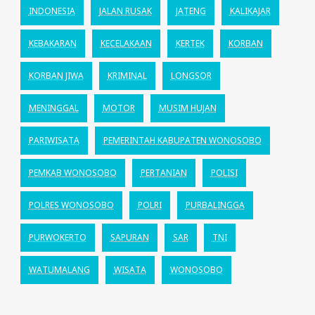
INDONESIA
JALAN RUSAK
JATENG
KALIKAJAR
KEBAKARAN
KECELAKAAN
KERTEK
KORBAN
KORBAN JIWA
KRIMINAL
LONGSOR
MENINGGAL
MOTOR
MUSIM HUJAN
PARIWISATA
PEMERINTAH KABUPATEN WONOSOBO
PEMKAB WONOSOBO
PERTANIAN
POLISI
POLRES WONOSOBO
POLRI
PURBALINGGA
PURWOKERTO
SAPURAN
SAR
TNI
WATUMALANG
WISATA
WONOSOBO