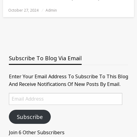
October 27, 2024
Posted
Admin
On
Subscribe To Blog Via Email
Enter Your Email Address To Subscribe To This Blog
And Receive Notifications Of New Posts By Email.
Email
Address
Subscribe
Join 6 Other Subscribers