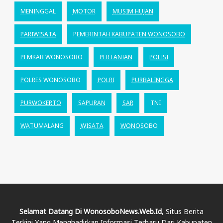
MENINGGAL
MOTOR
MUSIM HUJAN
PARIWISATA
PEMERINTAH KABUPATEN WONOSOBO
PEMKAB WONOSOBO
PERTANIAN
POLISI
POLRES WONOSOBO
POLRI
PURBALINGGA
PURWOKERTO
SAPURAN
SAR
TNI
WATUMALANG
WISATA
WONOSOBO
Selamat Datang Di WonosoboNews.web.id
, Situs Berita
Terkini Yang Menghadirkan Informasi Terbaru Dari Kabupaten