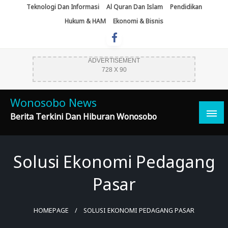
Skip
Teknologi Dan Informasi
Al Quran Dan Islam
Pendidikan
To
Hukum & HAM
Ekonomi & Bisnis
Content
ADVERTISEMENT
728 X 90
Wonosobo News
Berita Terkini Dan Hiburan Wonosobo
Solusi Ekonomi Pedagang
Pasar
HOMEPAGE
SOLUSI EKONOMI PEDAGANG PASAR