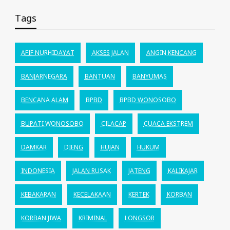
Tags
AFIF NURHIDAYAT
AKSES JALAN
ANGIN KENCANG
BANJARNEGARA
BANTUAN
BANYUMAS
BENCANA ALAM
BPBD
BPBD WONOSOBO
BUPATI WONOSOBO
CILACAP
CUACA EKSTREM
DAMKAR
DIENG
HUJAN
HUKUM
INDONESIA
JALAN RUSAK
JATENG
KALIKAJAR
KEBAKARAN
KECELAKAAN
KERTEK
KORBAN
KORBAN JIWA
KRIMINAL
LONGSOR