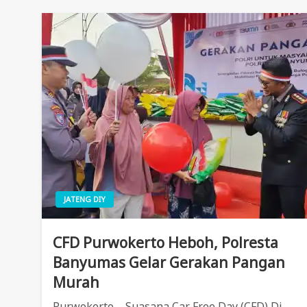
JATENG DIY
CFD Purwokerto Heboh, Polresta
Banyumas Gelar Gerakan Pangan
Murah
Purwokerto – Suasana Car Free Day (CFD) Di