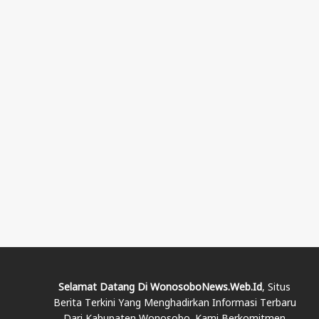
Selamat Datang Di WonosoboNews.web.id
, Situs
Berita Terkini Yang Menghadirkan Informasi Terbaru
Dari Kabupaten Wonosobo. Kami Berkomitmen