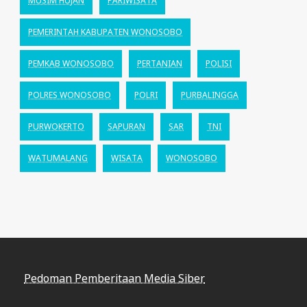
MUSIM HUJAN
PARIWISATA
PEMERINTAH KABUPATEN WONOSOBO
PEMKAB WONOSOBO
PERTANIAN
POLISI
POLRES WONOSOBO
POLRI
PURBALINGGA
PURWOKERTO
SAPURAN
SAR
TNI
WATUMALANG
WISATA
WONOSOBO
Pedoman Pemberitaan Media Siber