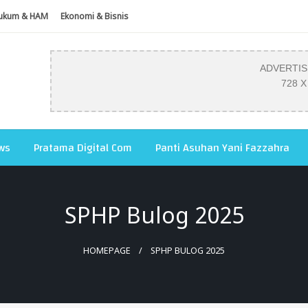
ukum & HAM
Ekonomi & Bisnis
ADVERTI
728 X
ws
Pratama Digital Com
Panti Asuhan Yani Fazzahra
SPHP Bulog 2025
HOMEPAGE
SPHP BULOG 2025