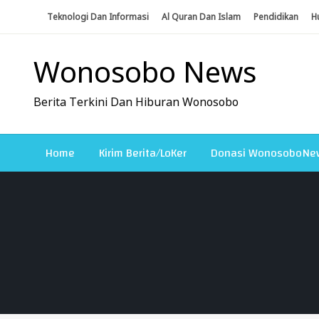
Skip
Teknologi Dan Informasi
Al Quran Dan Islam
Pendidikan
H
To
Content
Wonosobo News
Berita Terkini Dan Hiburan Wonosobo
Home
Kirim Berita/LoKer
Donasi WonosoboNe