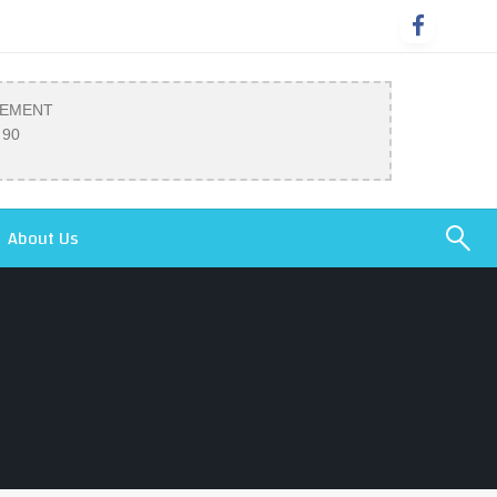
SEMENT
 90
About Us