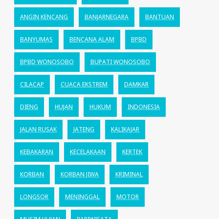
ANGIN KENCANG
BANJARNEGARA
BANTUAN
BANYUMAS
BENCANA ALAM
BPBD
BPBD WONOSOBO
BUPATI WONOSOBO
CILACAP
CUACA EKSTREM
DAMKAR
DIENG
HUJAN
HUKUM
INDONESIA
JALAN RUSAK
JATENG
KALIKAJAR
KEBAKARAN
KECELAKAAN
KERTEK
KORBAN
KORBAN JIWA
KRIMINAL
LONGSOR
MENINGGAL
MOTOR