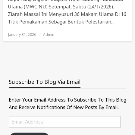
Ulama (MWC NU) Setempat, Sabtu (24/1/2026).
Ziarah Massal Ini Menyusuri 36 Makam Ulama Di 16
Titik Pemakaman Sebagai Bentuk Pelestarian…
January 31, 2026
Posted
Admin
On
Subscribe To Blog Via Email
Enter Your Email Address To Subscribe To This Blog
And Receive Notifications Of New Posts By Email.
Email
Address