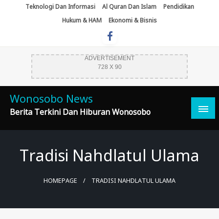
Skip
Teknologi Dan Informasi
Al Quran Dan Islam
Pendidikan
To
Hukum & HAM
Ekonomi & Bisnis
Content
ADVERTISEMENT
728 X 90
Wonosobo News
Berita Terkini Dan Hiburan Wonosobo
Tradisi Nahdlatul Ulama
HOMEPAGE
TRADISI NAHDLATUL ULAMA