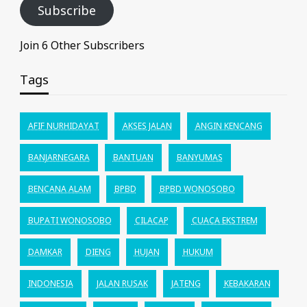
Subscribe
Join 6 Other Subscribers
Tags
AFIF NURHIDAYAT
AKSES JALAN
ANGIN KENCANG
BANJARNEGARA
BANTUAN
BANYUMAS
BENCANA ALAM
BPBD
BPBD WONOSOBO
BUPATI WONOSOBO
CILACAP
CUACA EKSTREM
DAMKAR
DIENG
HUJAN
HUKUM
INDONESIA
JALAN RUSAK
JATENG
KEBAKARAN