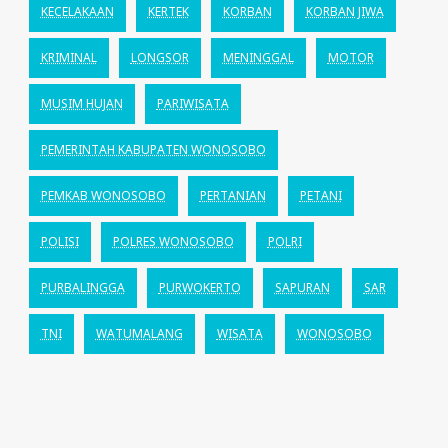
KECELAKAAN
KERTEK
KORBAN
KORBAN JIWA
KRIMINAL
LONGSOR
MENINGGAL
MOTOR
MUSIM HUJAN
PARIWISATA
PEMERINTAH KABUPATEN WONOSOBO
PEMKAB WONOSOBO
PERTANIAN
PETANI
POLISI
POLRES WONOSOBO
POLRI
PURBALINGGA
PURWOKERTO
SAPURAN
SAR
TNI
WATUMALANG
WISATA
WONOSOBO