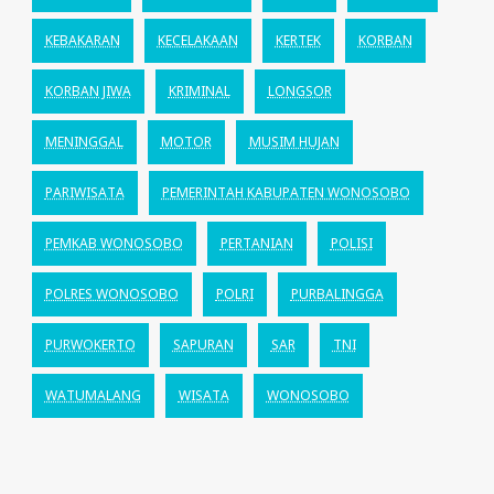
KEBAKARAN
KECELAKAAN
KERTEK
KORBAN
KORBAN JIWA
KRIMINAL
LONGSOR
MENINGGAL
MOTOR
MUSIM HUJAN
PARIWISATA
PEMERINTAH KABUPATEN WONOSOBO
PEMKAB WONOSOBO
PERTANIAN
POLISI
POLRES WONOSOBO
POLRI
PURBALINGGA
PURWOKERTO
SAPURAN
SAR
TNI
WATUMALANG
WISATA
WONOSOBO