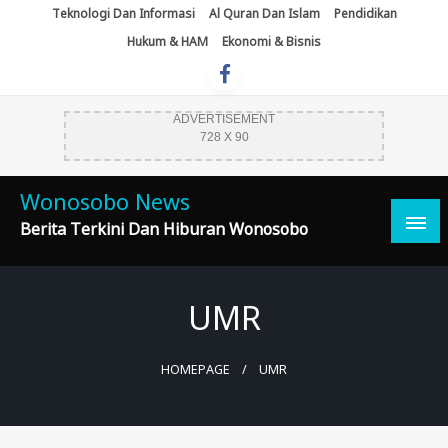
Skip
Teknologi Dan Informasi
Al Quran Dan Islam
Pendidikan
To
Hukum & HAM
Ekonomi & Bisnis
Content
ADVERTISEMENT
728 X 90
Wonosobo News
Berita Terkini Dan Hiburan Wonosobo
UMR
HOMEPAGE
UMR