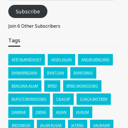
Subscribe
Join 6 Other Subscribers
Tags
AFIF NURHIDAYAT
AKSES JALAN
ANGIN KENCANG
BANJARNEGARA
BANTUAN
BANYUMAS
BENCANA ALAM
BPBD
BPBD WONOSOBO
BUPATI WONOSOBO
CILACAP
CUACA EKSTREM
DAMKAR
DIENG
HUJAN
HUKUM
INDONESIA
JALAN RUSAK
JATENG
KALIKAJAR