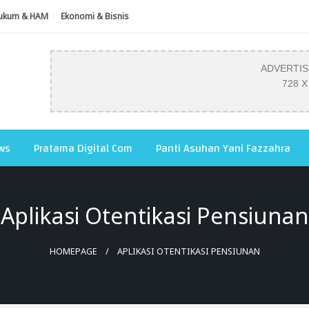
ukum & HAM
Ekonomi & Bisnis
ADVERTI
728 X
ws
Pratama Digital Com
Panti Asuhan Yani Fazzahra
Aplikasi Otentikasi Pensiunan
HOMEPAGE
APLIKASI OTENTIKASI PENSIUNAN