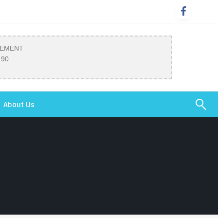
SEMENT
 90
About Us