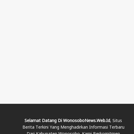
Selamat Datang Di WonosoboNews.web.id
, Situs
Berita Terkini Yang Menghadirkan Informasi Terbaru
Dari Kabupaten Wonosobo. Kami Berkomitmen