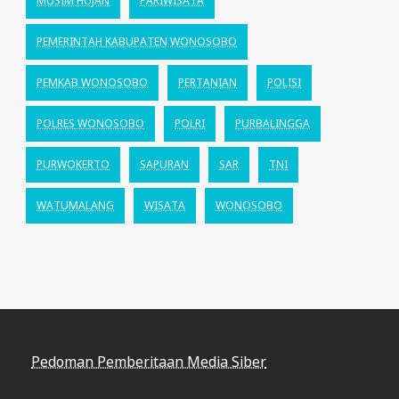
MUSIM HUJAN
PARIWISATA
PEMERINTAH KABUPATEN WONOSOBO
PEMKAB WONOSOBO
PERTANIAN
POLISI
POLRES WONOSOBO
POLRI
PURBALINGGA
PURWOKERTO
SAPURAN
SAR
TNI
WATUMALANG
WISATA
WONOSOBO
Pedoman Pemberitaan Media Siber