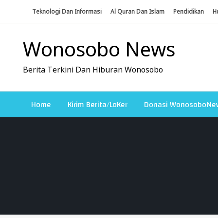
Skip
Teknologi Dan Informasi
Al Quran Dan Islam
Pendidikan
H
To
Content
Wonosobo News
Berita Terkini Dan Hiburan Wonosobo
Home
Kirim Berita/LoKer
Donasi WonosoboNe