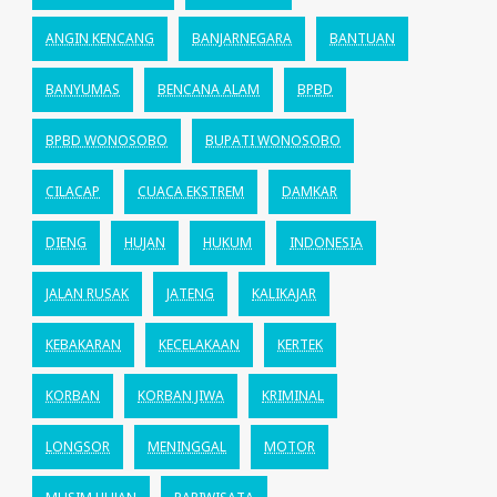
ANGIN KENCANG
BANJARNEGARA
BANTUAN
BANYUMAS
BENCANA ALAM
BPBD
BPBD WONOSOBO
BUPATI WONOSOBO
CILACAP
CUACA EKSTREM
DAMKAR
DIENG
HUJAN
HUKUM
INDONESIA
JALAN RUSAK
JATENG
KALIKAJAR
KEBAKARAN
KECELAKAAN
KERTEK
KORBAN
KORBAN JIWA
KRIMINAL
LONGSOR
MENINGGAL
MOTOR