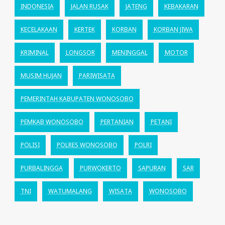
INDONESIA
JALAN RUSAK
JATENG
KEBAKARAN
KECELAKAAN
KERTEK
KORBAN
KORBAN JIWA
KRIMINAL
LONGSOR
MENINGGAL
MOTOR
MUSIM HUJAN
PARIWISATA
PEMERINTAH KABUPATEN WONOSOBO
PEMKAB WONOSOBO
PERTANIAN
PETANI
POLISI
POLRES WONOSOBO
POLRI
PURBALINGGA
PURWOKERTO
SAPURAN
SAR
TNI
WATUMALANG
WISATA
WONOSOBO