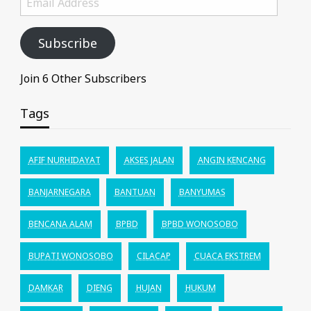
Address
Subscribe
Join 6 Other Subscribers
Tags
AFIF NURHIDAYAT
AKSES JALAN
ANGIN KENCANG
BANJARNEGARA
BANTUAN
BANYUMAS
BENCANA ALAM
BPBD
BPBD WONOSOBO
BUPATI WONOSOBO
CILACAP
CUACA EKSTREM
DAMKAR
DIENG
HUJAN
HUKUM