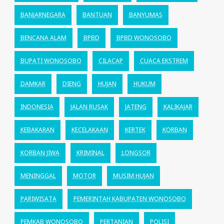
BANJARNEGARA
BANTUAN
BANYUMAS
BENCANA ALAM
BPBD
BPBD WONOSOBO
BUPATI WONOSOBO
CILACAP
CUACA EKSTREM
DAMKAR
DIENG
HUJAN
HUKUM
INDONESIA
JALAN RUSAK
JATENG
KALIKAJAR
KEBAKARAN
KECELAKAAN
KERTEK
KORBAN
KORBAN JIWA
KRIMINAL
LONGSOR
MENINGGAL
MOTOR
MUSIM HUJAN
PARIWISATA
PEMERINTAH KABUPATEN WONOSOBO
PEMKAB WONOSOBO
PERTANIAN
POLISI