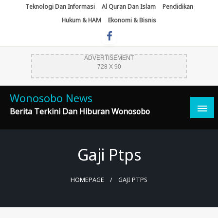
Skip
Teknologi Dan Informasi
Al Quran Dan Islam
Pendidikan
To
Hukum & HAM
Ekonomi & Bisnis
Content
ADVERTISEMENT
728 X 90
Wonosobo News
Berita Terkini Dan Hiburan Wonosobo
Gaji Ptps
HOMEPAGE
GAJI PTPS