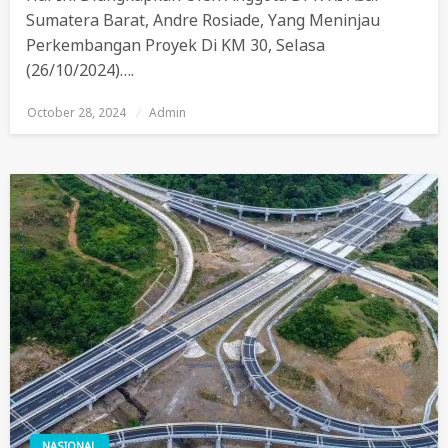
Sumatera Barat, Andre Rosiade, Yang Meninjau
Perkembangan Proyek Di KM 30, Selasa
(26/10/2024)….
October 28, 2024
Posted
Admin
On
NASIONAL