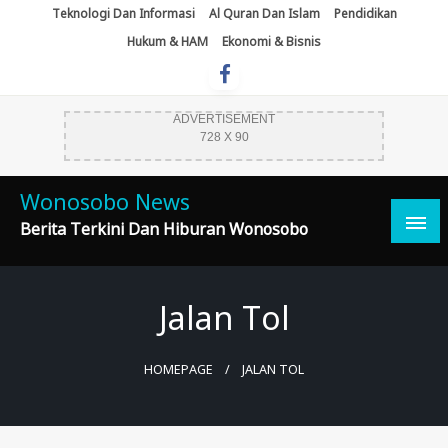
Skip
Teknologi Dan Informasi
Al Quran Dan Islam
Pendidikan
To
Hukum & HAM
Ekonomi & Bisnis
Content
ADVERTISEMENT
728 X 90
Wonosobo News
Berita Terkini Dan Hiburan Wonosobo
Jalan Tol
HOMEPAGE
JALAN TOL