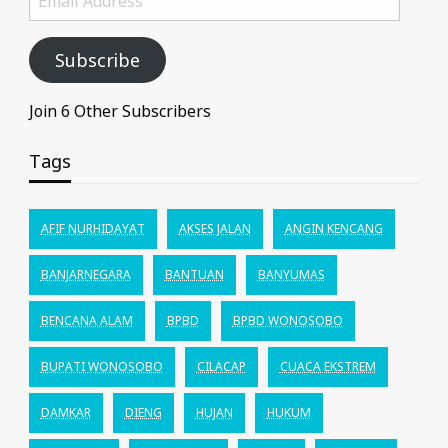
Address
Subscribe
Join 6 Other Subscribers
Tags
AFIF NURHIDAYAT
AKSES JALAN
ANGIN KENCANG
BANJARNEGARA
BANTUAN
BANYUMAS
BENCANA ALAM
BPBD
BPBD WONOSOBO
BUPATI WONOSOBO
CILACAP
CUACA EKSTREM
DAMKAR
DIENG
HUJAN
HUKUM