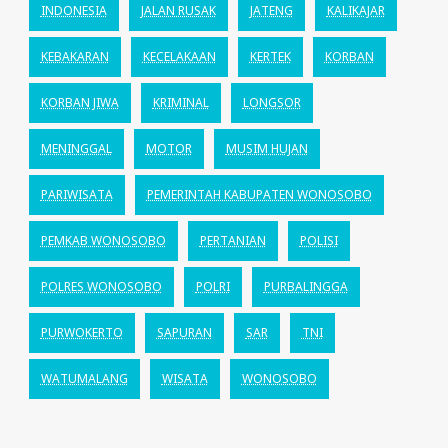
INDONESIA
JALAN RUSAK
JATENG
KALIKAJAR
KEBAKARAN
KECELAKAAN
KERTEK
KORBAN
KORBAN JIWA
KRIMINAL
LONGSOR
MENINGGAL
MOTOR
MUSIM HUJAN
PARIWISATA
PEMERINTAH KABUPATEN WONOSOBO
PEMKAB WONOSOBO
PERTANIAN
POLISI
POLRES WONOSOBO
POLRI
PURBALINGGA
PURWOKERTO
SAPURAN
SAR
TNI
WATUMALANG
WISATA
WONOSOBO