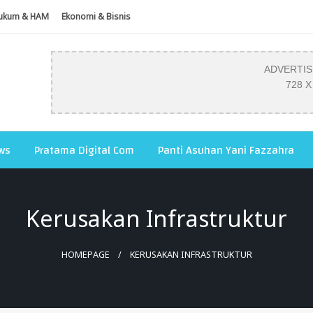
ukum & HAM
Ekonomi & Bisnis
ADVERTI
728 X
ws
Pratama Digital Com
Panti Asuhan Yani Fazzahra
Kerusakan Infrastruktur
HOMEPAGE
KERUSAKAN INFRASTRUKTUR