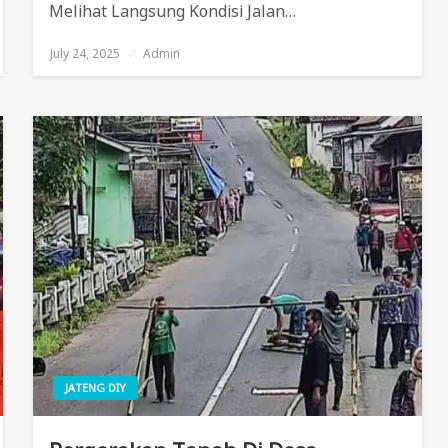
Melihat Langsung Kondisi Jalan…
July 24, 2025
Posted
Admin
On
JATENG DIY