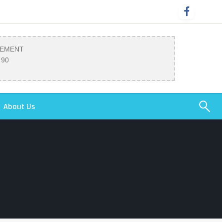
SEMENT
 90
About Us