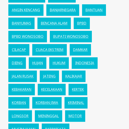
ANGIN KENCANG
BANJARNEGARA
BANTUAN
BANYUMAS
BENCANA ALAM
BPBD
BPBD WONOSOBO
BUPATI WONOSOBO
CILACAP
CUACA EKSTREM
DAMKAR
DIENG
HUJAN
HUKUM
INDONESIA
JALAN RUSAK
JATENG
KALIKAJAR
KEBAKARAN
KECELAKAAN
KERTEK
KORBAN
KORBAN JIWA
KRIMINAL
LONGSOR
MENINGGAL
MOTOR