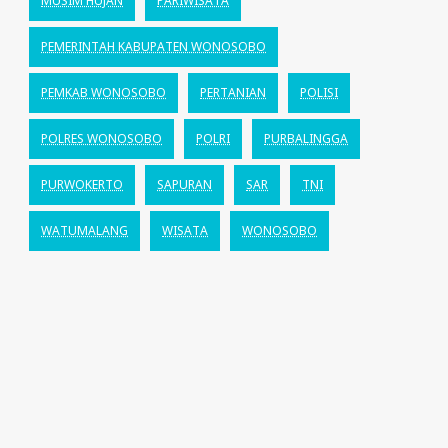
MUSIM HUJAN
PARIWISATA
PEMERINTAH KABUPATEN WONOSOBO
PEMKAB WONOSOBO
PERTANIAN
POLISI
POLRES WONOSOBO
POLRI
PURBALINGGA
PURWOKERTO
SAPURAN
SAR
TNI
WATUMALANG
WISATA
WONOSOBO