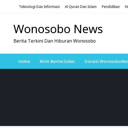
Skip
Teknologi Dan Informasi
Al Quran Dan Islam
Pendidikan
H
To
Content
Wonosobo News
Berita Terkini Dan Hiburan Wonosobo
Home
Kirim Berita/LoKer
Donasi WonosoboNe