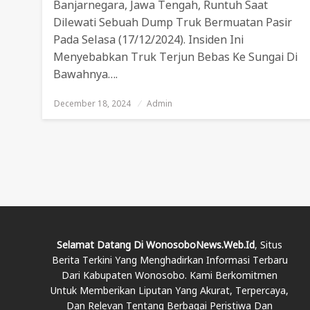
Banjarnegara, Jawa Tengah, Runtuh Saat
Dilewati Sebuah Dump Truk Bermuatan Pasir
Pada Selasa (17/12/2024). Insiden Ini
Menyebabkan Truk Terjun Bebas Ke Sungai Di
Bawahnya….
December 18, 2024
Posted
Admin
On
Selamat Datang Di WonosoboNews.web.id
, Situs
Berita Terkini Yang Menghadirkan Informasi Terbaru
Dari Kabupaten Wonosobo. Kami Berkomitmen
Untuk Memberikan Liputan Yang Akurat, Terpercaya,
Dan Relevan Tentang Berbagai Peristiwa Dan