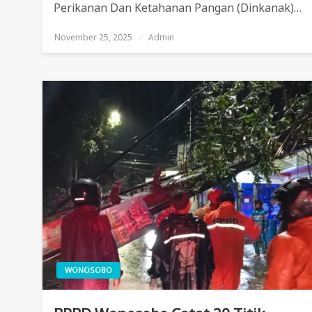
Perikanan Dan Ketahanan Pangan (Dinkanak)…
November 25, 2025
Posted
Admin
On
WONOSOBO