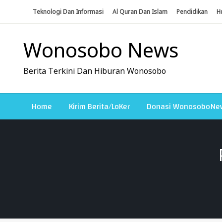
Skip
Teknologi Dan Informasi
Al Quran Dan Islam
Pendidikan
H
To
Content
Wonosobo News
Berita Terkini Dan Hiburan Wonosobo
Home
Kirim Berita/LoKer
Donasi WonosoboNe