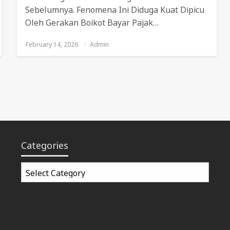
Sebelumnya. Fenomena Ini Diduga Kuat Dipicu
Oleh Gerakan Boikot Bayar Pajak…
February 14, 2026
Posted
Admin
On
Categories
Categories