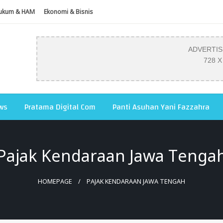
ukum & HAM
Ekonomi & Bisnis
ADVERTI
728 X
ws
Pratama Digital Com
Panti Asuhan Yani Fazzahra
Pajak Kendaraan Jawa Tenga
HOMEPAGE
PAJAK KENDARAAN JAWA TENGAH