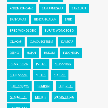
ANGIN KENCANG
BANJARNEGARA
BANTUAN
BANYUMAS
BENCANA ALAM
BPBD
BPBD WONOSOBO
BUPATI WONOSOBO
CILACAP
CUACA EKSTREM
DAMKAR
DIENG
HUJAN
HUKUM
INDONESIA
JALAN RUSAK
JATENG
KEBAKARAN
KECELAKAAN
KERTEK
KORBAN
KORBAN JIWA
KRIMINAL
LONGSOR
MENINGGAL
MOTOR
MUSIM HUJAN