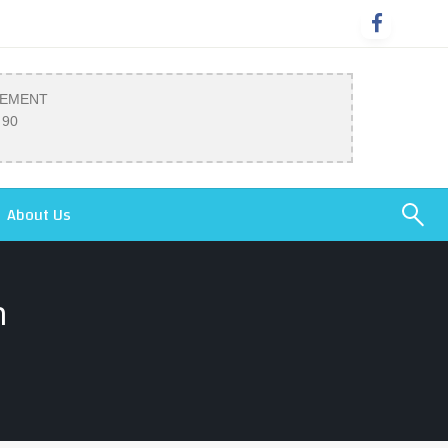
SEMENT
 90
About Us
h