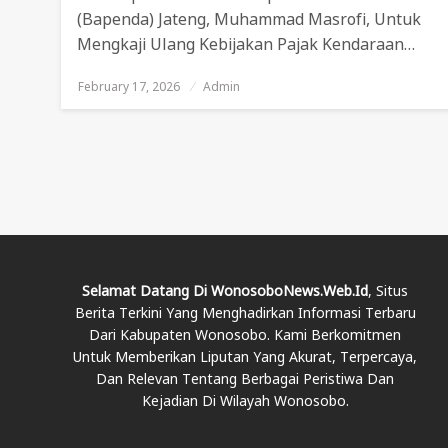
(Bapenda) Jateng, Muhammad Masrofi, Untuk
Mengkaji Ulang Kebijakan Pajak Kendaraan…
February 17, 2026
Posted
Admin
On
Selamat Datang Di WonosoboNews.web.id
, Situs
Berita Terkini Yang Menghadirkan Informasi Terbaru
Dari Kabupaten Wonosobo. Kami Berkomitmen
Untuk Memberikan Liputan Yang Akurat, Terpercaya,
Dan Relevan Tentang Berbagai Peristiwa Dan
Kejadian Di Wilayah Wonosobo.