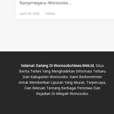
Banjarnegara–Wonosobo….
April 26, 2025
Posted
Admin
On
Selamat Datang Di WonosoboNews.web.id
, Situs
Berita Terkini Yang Menghadirkan Informasi Terbaru
Dari Kabupaten Wonosobo. Kami Berkomitmen
Untuk Memberikan Liputan Yang Akurat, Terpercaya,
Dan Relevan Tentang Berbagai Peristiwa Dan
Kejadian Di Wilayah Wonosobo.