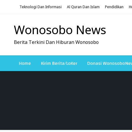
Skip
Teknologi Dan Informasi
Al Quran Dan Islam
Pendidikan
H
To
Content
Wonosobo News
Berita Terkini Dan Hiburan Wonosobo
Home
Kirim Berita/LoKer
Donasi WonosoboNe