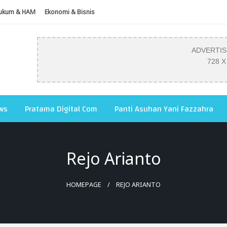
ukum & HAM
Ekonomi & Bisnis
ADVERTI
728 X
ws
Pratama Digital Com
Panti Asuhan Yani Fazzahra
Rejo Arianto
HOMEPAGE
REJO ARIANTO