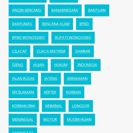
ANGIN KENCANG
BANJARNEGARA
BANTUAN
BANYUMAS
BENCANA ALAM
BPBD
BPBD WONOSOBO
BUPATI WONOSOBO
CILACAP
CUACA EKSTREM
DAMKAR
DIENG
HUJAN
HUKUM
INDONESIA
JALAN RUSAK
JATENG
KEBAKARAN
KECELAKAAN
KERTEK
KORBAN
KORBAN JIWA
KRIMINAL
LONGSOR
MENINGGAL
MOTOR
MUSIM HUJAN