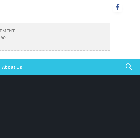
SEMENT
 90
About Us