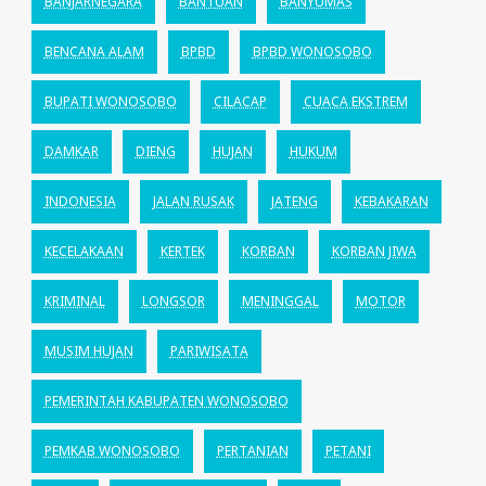
BANJARNEGARA
BANTUAN
BANYUMAS
BENCANA ALAM
BPBD
BPBD WONOSOBO
BUPATI WONOSOBO
CILACAP
CUACA EKSTREM
DAMKAR
DIENG
HUJAN
HUKUM
INDONESIA
JALAN RUSAK
JATENG
KEBAKARAN
KECELAKAAN
KERTEK
KORBAN
KORBAN JIWA
KRIMINAL
LONGSOR
MENINGGAL
MOTOR
MUSIM HUJAN
PARIWISATA
PEMERINTAH KABUPATEN WONOSOBO
PEMKAB WONOSOBO
PERTANIAN
PETANI