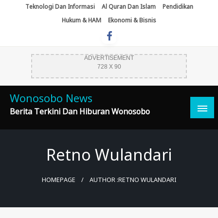
Skip
Teknologi Dan Informasi
Al Quran Dan Islam
Pendidikan
To
Hukum & HAM
Ekonomi & Bisnis
Content
ADVERTISEMENT
728 X 90
Wonosobo News
Berita Terkini Dan Hiburan Wonosobo
Retno Wulandari
HOMEPAGE
AUTHOR :RETNO WULANDARI