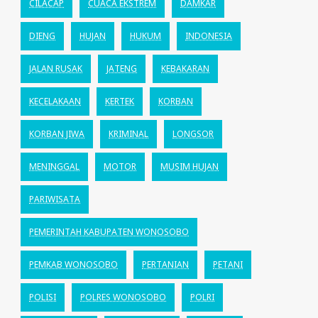
CILACAP
CUACA EKSTREM
DAMKAR
DIENG
HUJAN
HUKUM
INDONESIA
JALAN RUSAK
JATENG
KEBAKARAN
KECELAKAAN
KERTEK
KORBAN
KORBAN JIWA
KRIMINAL
LONGSOR
MENINGGAL
MOTOR
MUSIM HUJAN
PARIWISATA
PEMERINTAH KABUPATEN WONOSOBO
PEMKAB WONOSOBO
PERTANIAN
PETANI
POLISI
POLRES WONOSOBO
POLRI