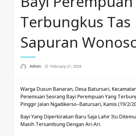
Bayi Perempuan
Terbungkus Tas D
Sapuran Wonos
Posted
Admin
February 21, 2026
On
Warga Dusun Banaran, Desa Batursari, Kecamata
Penemuan Seorang Bayi Perempuan Yang Terbung
Pinggir Jalan Ngadikerso–Batursari, Kamis (19/2/20
Bayi Yang Diperkirakan Baru Saja Lahir Itu Ditem
Masih Tersambung Dengan Ari-Ari.