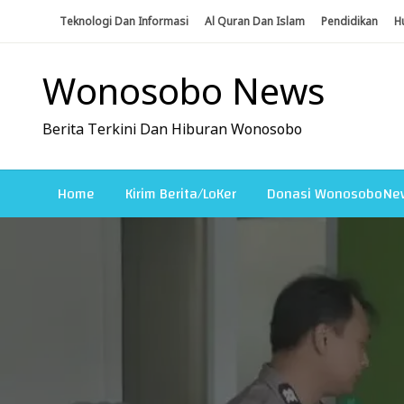
Skip
Teknologi Dan Informasi
Al Quran Dan Islam
Pendidikan
H
To
Content
Wonosobo News
Berita Terkini Dan Hiburan Wonosobo
Home
Kirim Berita/LoKer
Donasi WonosoboNe