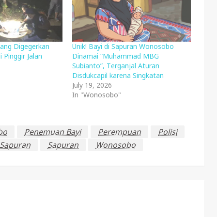
ang Digegerkan
Unik! Bayi di Sapuran Wonosobo
 Pinggir Jalan
Dinamai “Muhammad MBG
Subianto”, Terganjal Aturan
Disdukcapil karena Singkatan
July 19, 2026
In "Wonosobo"
bo
Penemuan Bayi
Perempuan
Polisi
 Sapuran
Sapuran
Wonosobo