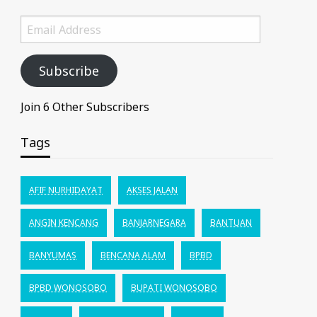
Email
Address
Subscribe
Join 6 Other Subscribers
Tags
AFIF NURHIDAYAT
AKSES JALAN
ANGIN KENCANG
BANJARNEGARA
BANTUAN
BANYUMAS
BENCANA ALAM
BPBD
BPBD WONOSOBO
BUPATI WONOSOBO