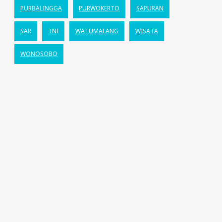
PURBALINGGA
PURWOKERTO
SAPURAN
SAR
TNI
WATUMALANG
WISATA
WONOSOBO