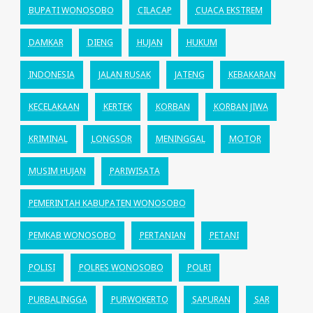
BUPATI WONOSOBO
CILACAP
CUACA EKSTREM
DAMKAR
DIENG
HUJAN
HUKUM
INDONESIA
JALAN RUSAK
JATENG
KEBAKARAN
KECELAKAAN
KERTEK
KORBAN
KORBAN JIWA
KRIMINAL
LONGSOR
MENINGGAL
MOTOR
MUSIM HUJAN
PARIWISATA
PEMERINTAH KABUPATEN WONOSOBO
PEMKAB WONOSOBO
PERTANIAN
PETANI
POLISI
POLRES WONOSOBO
POLRI
PURBALINGGA
PURWOKERTO
SAPURAN
SAR