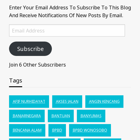
Enter Your Email Address To Subscribe To This Blog
And Receive Notifications Of New Posts By Email.
Email
Address
Subscribe
Join 6 Other Subscribers
Tags
AFIF NURHIDAYAT
AKSES JALAN
ANGIN KENCANG
BANJARNEGARA
BANTUAN
BANYUMAS
BENCANA ALAM
BPBD
BPBD WONOSOBO