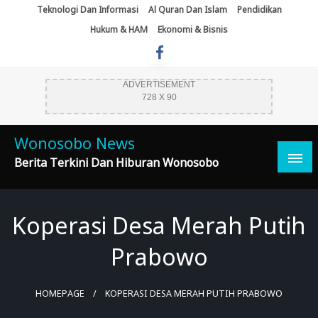
Skip
Teknologi Dan Informasi
Al Quran Dan Islam
Pendidikan
To
Hukum & HAM
Ekonomi & Bisnis
Content
ADVERTISEMENT
728 X 90
Wonosobo News
Berita Terkini Dan Hiburan Wonosobo
Koperasi Desa Merah Putih
Prabowo
HOMEPAGE
KOPERASI DESA MERAH PUTIH PRABOWO