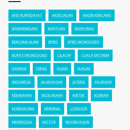
AFIF NURHIDAYAT
AKSES JALAN
ANGIN KENCANG
BANJARNEGARA
BANTUAN
BANYUMAS
BENCANA ALAM
BPBD
BPBD WONOSOBO
BUPATI WONOSOBO
CILACAP
CUACA EKSTREM
DAMKAR
DIENG
HUJAN
HUKUM
INDONESIA
JALAN RUSAK
JATENG
KALIKAJAR
KEBAKARAN
KECELAKAAN
KERTEK
KORBAN
KORBAN JIWA
KRIMINAL
LONGSOR
MENINGGAL
MOTOR
MUSIM HUJAN