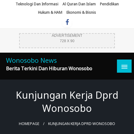
Skip
Teknologi Dan Informasi
Al Quran Dan Islam
Pendidikan
To
Hukum & HAM
Ekonomi & Bisnis
Content
ADVERTISEMENT
728 X 90
Wonosobo News
Berita Terkini Dan Hiburan Wonosobo
Kunjungan Kerja Dprd
Wonosobo
HOMEPAGE
KUNJUNGAN KERJA DPRD WONOSOBO