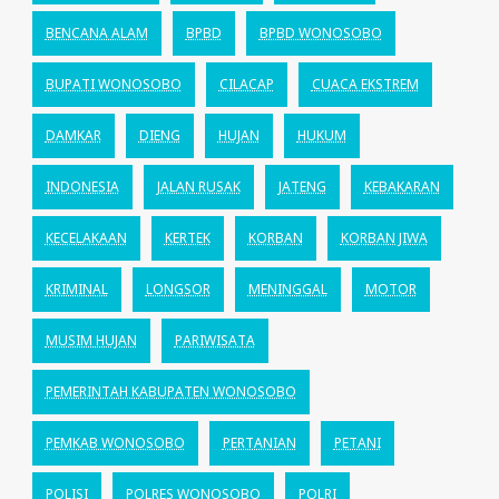
BENCANA ALAM
BPBD
BPBD WONOSOBO
BUPATI WONOSOBO
CILACAP
CUACA EKSTREM
DAMKAR
DIENG
HUJAN
HUKUM
INDONESIA
JALAN RUSAK
JATENG
KEBAKARAN
KECELAKAAN
KERTEK
KORBAN
KORBAN JIWA
KRIMINAL
LONGSOR
MENINGGAL
MOTOR
MUSIM HUJAN
PARIWISATA
PEMERINTAH KABUPATEN WONOSOBO
PEMKAB WONOSOBO
PERTANIAN
PETANI
POLISI
POLRES WONOSOBO
POLRI