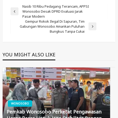
Post
Nasib 10 Ribu Pedagang Terancam, APPSI
Wonosobo Desak DPRD Evaluasi Jarak
Navigation
Previous
Pasar Modern
Post
Gempur Rokok Ilegal Di Sapuran, Tim
Gabungan Wonosobo Amankan Puluhan
Next
Bungkus Tanpa Cukai
Post
YOU MIGHT ALSO LIKE
WONOSOBO
Pemkab Wonosobo Perketat Pengawasan