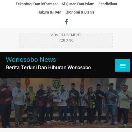
Skip
Teknologi Dan Informasi
Al Quran Dan Islam
Pendidikan
To
Hukum & HAM
Ekonomi & Bisnis
Content
ADVERTISEMENT
728 X 90
Wonosobo News
Berita Terkini Dan Hiburan Wonosobo