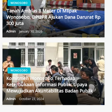
WONOSOBO
Tanah Amblas 8 Meter Di Mlipak
Wonosobo, DPUPR Ajukan Dana Darurat Rp
300 Juta
Admin
January 30, 2026
WONOSOBO
Komitmen Wonosobo Terhadap
Keterbukaan Informasi Publik: Upaya
Mewujudkan Akuntabilitas Badan Publik
Admin
October 23, 2024