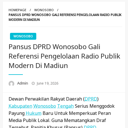
HOMEPAGE
WONOSOBO
PANSUS DPRD WONOSOBO GALI REFERENSI PENGELOLAAN RADIO PUBLIK
MODERN DI MADIUN
WONOSOBO
Pansus DPRD Wonosobo Gali
Referensi Pengelolaan Radio Publik
Modern Di Madiun
Posted
Admin
June 19, 2026
On
Dewan Perwakilan Rakyat Daerah (
DPRD
)
Kabupaten
Wonosobo
Tengah
Serius Menggodok
Payung
Hukum
Baru Untuk Memperkuat Peran
Media Publik Lokal. Guna Mematangkan Draf
Tersebut, Panitia Khusus (Pansus)
DPRD