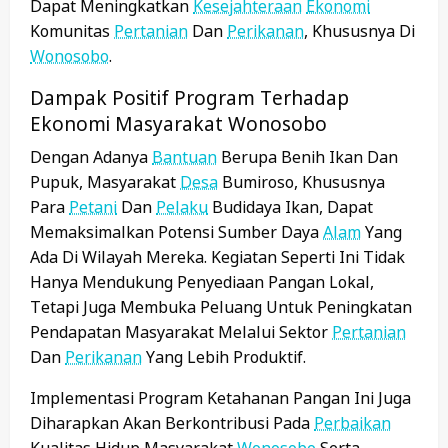
Dapat Meningkatkan
Kesejahteraan
Ekonomi
Komunitas
Pertanian
Dan
Perikanan
, Khususnya Di
Wonosobo
.
Dampak Positif Program Terhadap
Ekonomi Masyarakat Wonosobo
Dengan Adanya
Bantuan
Berupa Benih Ikan Dan
Pupuk, Masyarakat
Desa
Bumiroso, Khususnya
Para
Petani
Dan
Pelaku
Budidaya Ikan, Dapat
Memaksimalkan Potensi Sumber Daya
Alam
Yang
Ada Di Wilayah Mereka. Kegiatan Seperti Ini Tidak
Hanya Mendukung Penyediaan Pangan Lokal,
Tetapi Juga Membuka Peluang Untuk Peningkatan
Pendapatan Masyarakat Melalui Sektor
Pertanian
Dan
Perikanan
Yang Lebih Produktif.
Implementasi Program Ketahanan Pangan Ini Juga
Diharapkan Akan Berkontribusi Pada
Perbaikan
Kualitas Hidup Masyarakat
Wonosobo
Serta