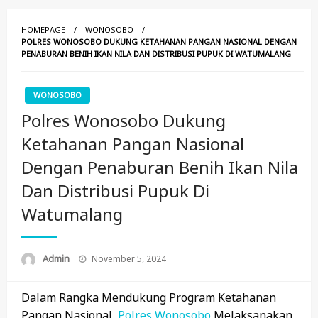
HOMEPAGE
WONOSOBO
POLRES WONOSOBO DUKUNG KETAHANAN PANGAN NASIONAL DENGAN
PENABURAN BENIH IKAN NILA DAN DISTRIBUSI PUPUK DI WATUMALANG
WONOSOBO
Polres Wonosobo Dukung
Ketahanan Pangan Nasional
Dengan Penaburan Benih Ikan Nila
Dan Distribusi Pupuk Di
Watumalang
Posted
Admin
November 5, 2024
On
Dalam Rangka Mendukung Program Ketahanan
Pangan Nasional,
Polres
Wonosobo
Melaksanakan