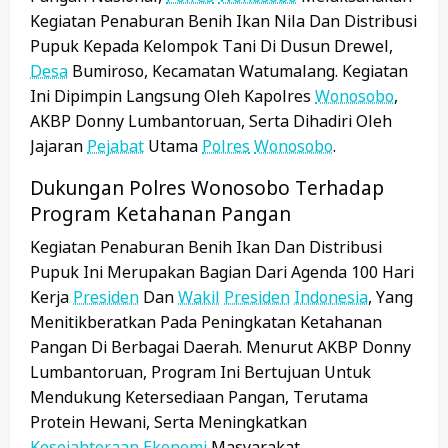
Kegiatan Penaburan Benih Ikan Nila Dan Distribusi
Pupuk Kepada Kelompok Tani Di Dusun Drewel,
Desa
Bumiroso, Kecamatan Watumalang. Kegiatan
Ini Dipimpin Langsung Oleh Kapolres
Wonosobo
,
AKBP Donny Lumbantoruan, Serta Dihadiri Oleh
Jajaran
Pejabat
Utama
Polres
Wonosobo
.
Dukungan Polres Wonosobo Terhadap
Program Ketahanan Pangan
Kegiatan Penaburan Benih Ikan Dan Distribusi
Pupuk Ini Merupakan Bagian Dari Agenda 100 Hari
Kerja
Presiden
Dan
Wakil
Presiden
Indonesia
, Yang
Menitikberatkan Pada Peningkatan Ketahanan
Pangan Di Berbagai Daerah. Menurut AKBP Donny
Lumbantoruan, Program Ini Bertujuan Untuk
Mendukung Ketersediaan Pangan, Terutama
Protein Hewani, Serta Meningkatkan
Kesejahteraan
Ekonomi
Masyarakat.