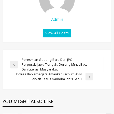
Admin
View All Posts
Post
Peresmian Gedung Baru Dan JPO
Perpusda Jawa Tengah: Dorong Minat Baca
Navigation
Previous
Dan Literasi Masyarakat
Post
Polres Banjarnegara Amankan Oknum ASN
Next
Terkait Kasus Narkoba Jenis Sabu
Post
YOU MIGHT ALSO LIKE