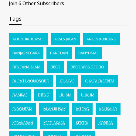
Join 6 Other Subscribers
Tags
AFIF NURHIDAYAT
AKSES JALAN
ANGIN KENCANG
BANJARNEGARA
BANTUAN
BANYUMAS
BENCANA ALAM
BPBD
BPBD WONOSOBO
BUPATI WONOSOBO
CILACAP
CUACA EKSTREM
DAMKAR
DIENG
HUJAN
HUKUM
INDONESIA
JALAN RUSAK
JATENG
KALIKAJAR
KEBAKARAN
KECELAKAAN
KERTEK
KORBAN