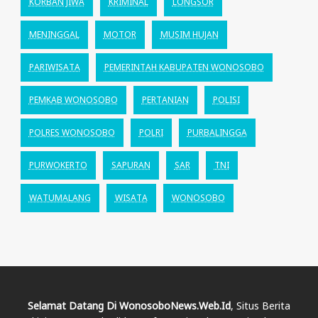
KORBAN JIWA
KRIMINAL
LONGSOR
MENINGGAL
MOTOR
MUSIM HUJAN
PARIWISATA
PEMERINTAH KABUPATEN WONOSOBO
PEMKAB WONOSOBO
PERTANIAN
POLISI
POLRES WONOSOBO
POLRI
PURBALINGGA
PURWOKERTO
SAPURAN
SAR
TNI
WATUMALANG
WISATA
WONOSOBO
Selamat Datang Di WonosoboNews.web.id
, Situs Berita