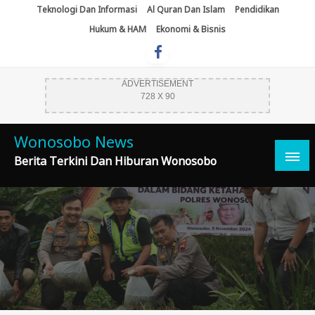
Skip
Teknologi Dan Informasi
Al Quran Dan Islam
Pendidikan
To
Hukum & HAM
Ekonomi & Bisnis
Content
ADVERTISEMENT
728 X 90
Wonosobo News
Berita Terkini Dan Hiburan Wonosobo