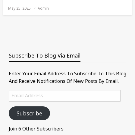
May 25, 2025
Posted
Admin
On
Subscribe To Blog Via Email
Enter Your Email Address To Subscribe To This Blog
And Receive Notifications Of New Posts By Email.
Email
Address
Subscribe
Join 6 Other Subscribers