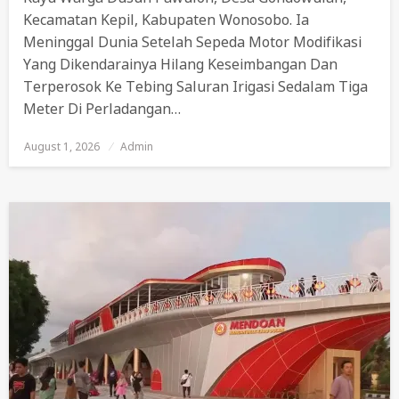
Kecamatan Kepil, Kabupaten Wonosobo. Ia
Meninggal Dunia Setelah Sepeda Motor Modifikasi
Yang Dikendarainya Hilang Keseimbangan Dan
Terperosok Ke Tebing Saluran Irigasi Sedalam Tiga
Meter Di Perladangan…
August 1, 2026
Posted
Admin
On