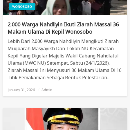
WONOSOBO
2.000 Warga Nahdliyin Ikuti Ziarah Massal 36
Makam Ulama Di Kepil Wonosobo
Lebih Dari 2.000 Warga Nahdliyin Mengikuti Ziarah
Muqbarah Masyayikh Dan Tokoh NU Kecamatan
Kepil Yang Digelar Majelis Wakil Cabang Nahdlatul
Ulama (MWC NU) Setempat, Sabtu (24/1/2026).
Ziarah Massal Ini Menyusuri 36 Makam Ulama Di 16
Titik Pemakaman Sebagai Bentuk Pelestarian…
January 31, 2026
Posted
Admin
On