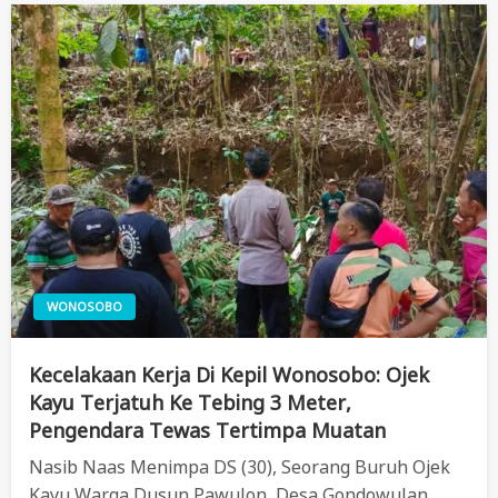
WONOSOBO
Kecelakaan Kerja Di Kepil Wonosobo: Ojek
Kayu Terjatuh Ke Tebing 3 Meter,
Pengendara Tewas Tertimpa Muatan
Nasib Naas Menimpa DS (30), Seorang Buruh Ojek
Kayu Warga Dusun Pawulon, Desa Gondowulan,