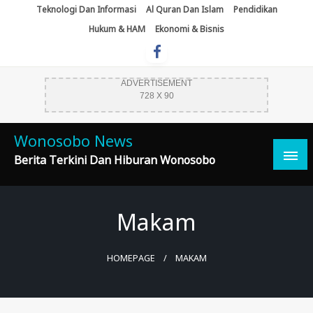
Skip
Teknologi Dan Informasi
Al Quran Dan Islam
Pendidikan
To
Hukum & HAM
Ekonomi & Bisnis
Content
ADVERTISEMENT
728 X 90
Wonosobo News
Berita Terkini Dan Hiburan Wonosobo
Makam
HOMEPAGE
MAKAM