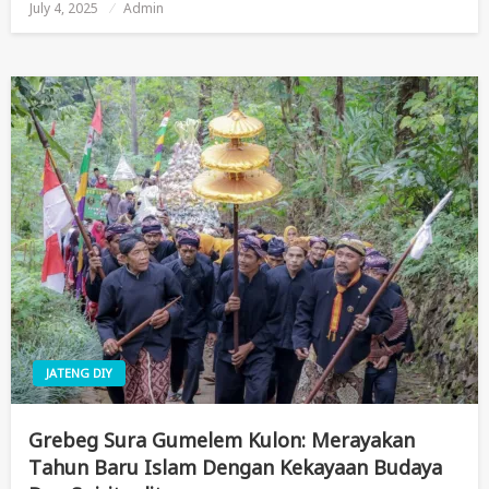
July 4, 2025
Posted
Admin
On
JATENG DIY
Grebeg Sura Gumelem Kulon: Merayakan
Tahun Baru Islam Dengan Kekayaan Budaya