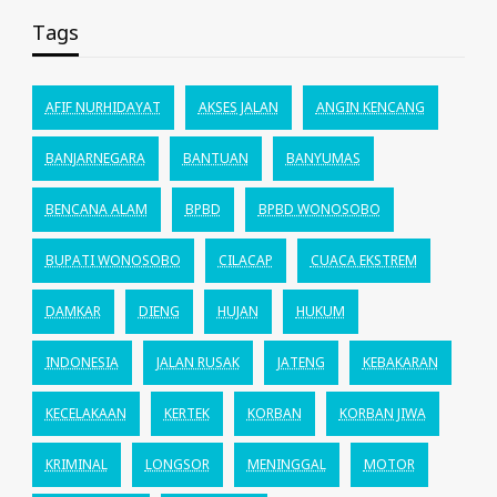
Tags
AFIF NURHIDAYAT
AKSES JALAN
ANGIN KENCANG
BANJARNEGARA
BANTUAN
BANYUMAS
BENCANA ALAM
BPBD
BPBD WONOSOBO
BUPATI WONOSOBO
CILACAP
CUACA EKSTREM
DAMKAR
DIENG
HUJAN
HUKUM
INDONESIA
JALAN RUSAK
JATENG
KEBAKARAN
KECELAKAAN
KERTEK
KORBAN
KORBAN JIWA
KRIMINAL
LONGSOR
MENINGGAL
MOTOR