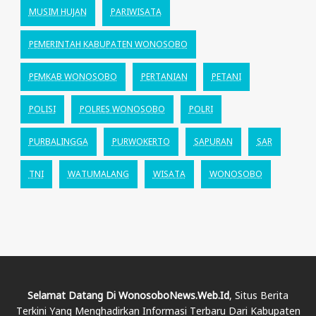
MUSIM HUJAN
PARIWISATA
PEMERINTAH KABUPATEN WONOSOBO
PEMKAB WONOSOBO
PERTANIAN
PETANI
POLISI
POLRES WONOSOBO
POLRI
PURBALINGGA
PURWOKERTO
SAPURAN
SAR
TNI
WATUMALANG
WISATA
WONOSOBO
Selamat Datang Di WonosoboNews.web.id
, Situs Berita
Terkini Yang Menghadirkan Informasi Terbaru Dari Kabupaten