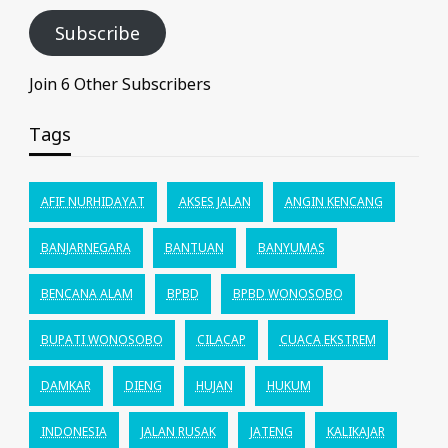
Subscribe
Join 6 Other Subscribers
Tags
AFIF NURHIDAYAT
AKSES JALAN
ANGIN KENCANG
BANJARNEGARA
BANTUAN
BANYUMAS
BENCANA ALAM
BPBD
BPBD WONOSOBO
BUPATI WONOSOBO
CILACAP
CUACA EKSTREM
DAMKAR
DIENG
HUJAN
HUKUM
INDONESIA
JALAN RUSAK
JATENG
KALIKAJAR