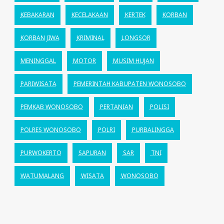
KEBAKARAN
KECELAKAAN
KERTEK
KORBAN
KORBAN JIWA
KRIMINAL
LONGSOR
MENINGGAL
MOTOR
MUSIM HUJAN
PARIWISATA
PEMERINTAH KABUPATEN WONOSOBO
PEMKAB WONOSOBO
PERTANIAN
POLISI
POLRES WONOSOBO
POLRI
PURBALINGGA
PURWOKERTO
SAPURAN
SAR
TNI
WATUMALANG
WISATA
WONOSOBO