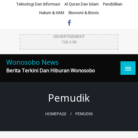
Skip
Teknologi Dan Informasi
Al Quran Dan Islam
Pendidikan
To
Hukum & HAM
Ekonomi & Bisnis
Content
ADVERTISEMENT
728 X 90
Wonosobo News
Berita Terkini Dan Hiburan Wonosobo
Pemudik
HOMEPAGE
PEMUDIK