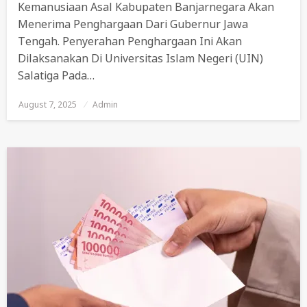
Kemanusiaan Asal Kabupaten Banjarnegara Akan
Menerima Penghargaan Dari Gubernur Jawa
Tengah. Penyerahan Penghargaan Ini Akan
Dilaksanakan Di Universitas Islam Negeri (UIN)
Salatiga Pada…
August 7, 2025
Posted
Admin
On