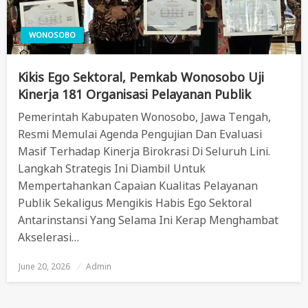
WONOSOBO
Kikis Ego Sektoral, Pemkab Wonosobo Uji
Kinerja 181 Organisasi Pelayanan Publik
Pemerintah Kabupaten Wonosobo, Jawa Tengah,
Resmi Memulai Agenda Pengujian Dan Evaluasi
Masif Terhadap Kinerja Birokrasi Di Seluruh Lini.
Langkah Strategis Ini Diambil Untuk
Mempertahankan Capaian Kualitas Pelayanan
Publik Sekaligus Mengikis Habis Ego Sektoral
Antarinstansi Yang Selama Ini Kerap Menghambat
Akselerasi…
June 20, 2026
Posted
Admin
On