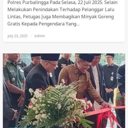
Polres Purbalingga Pada Selasa, 22 Juli 2025. Selain
Melakukan Penindakan Terhadap Pelanggar Lalu
Lintas, Petugas Juga Membagikan Minyak Goreng
Gratis Kepada Pengendara Yang…
July 23, 2025
Posted
Admin
On