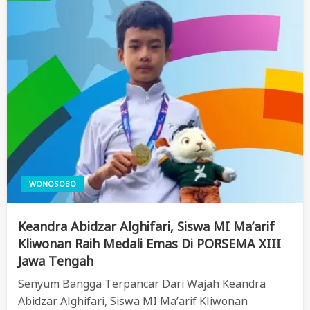
WONOSOBO
Keandra Abidzar Alghifari, Siswa MI Ma’arif
Kliwonan Raih Medali Emas Di PORSEMA XIII
Jawa Tengah
Senyum Bangga Terpancar Dari Wajah Keandra
Abidzar Alghifari, Siswa MI Ma’arif Kliwonan