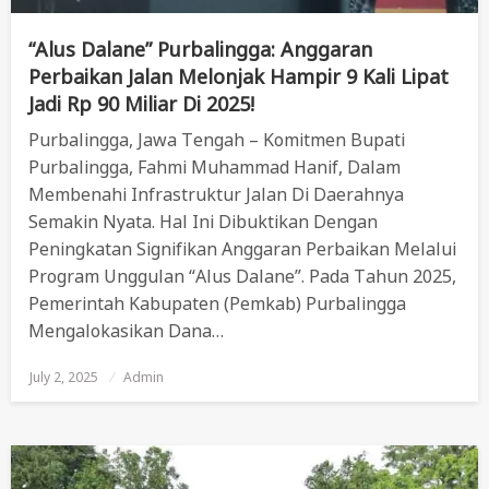
“Alus Dalane” Purbalingga: Anggaran
Perbaikan Jalan Melonjak Hampir 9 Kali Lipat
Jadi Rp 90 Miliar Di 2025!
Purbalingga, Jawa Tengah – Komitmen Bupati
Purbalingga, Fahmi Muhammad Hanif, Dalam
Membenahi Infrastruktur Jalan Di Daerahnya
Semakin Nyata. Hal Ini Dibuktikan Dengan
Peningkatan Signifikan Anggaran Perbaikan Melalui
Program Unggulan “Alus Dalane”. Pada Tahun 2025,
Pemerintah Kabupaten (Pemkab) Purbalingga
Mengalokasikan Dana…
July 2, 2025
Posted
Admin
On