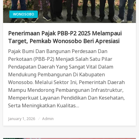
WONOSOBO
Penerimaan Pajak PBB-P2 2025 Melampaui
Target, Pemkab Wonosobo Beri Apresiasi
Pajak Bumi Dan Bangunan Perdesaan Dan
Perkotaan (PBB-P2) Menjadi Salah Satu Pilar
Pendapatan Daerah Yang Sangat Vital Dalam
Mendukung Pembangunan Di Kabupaten
Wonosobo. Melalui Sektor Ini, Pemerintah Daerah
Mampu Mendorong Pembangunan Infrastruktur,
Memperkuat Layanan Pendidikan Dan Kesehatan,
Serta Meningkatkan Kualitas…
January 1, 2026
Posted
Admin
On