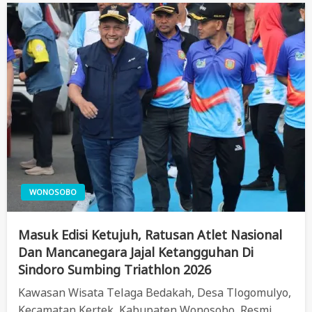
WONOSOBO
Masuk Edisi Ketujuh, Ratusan Atlet Nasional
Dan Mancanegara Jajal Ketangguhan Di
Sindoro Sumbing Triathlon 2026
Kawasan Wisata Telaga Bedakah, Desa Tlogomulyo,
Kecamatan Kertek, Kabupaten Wonosobo, Resmi