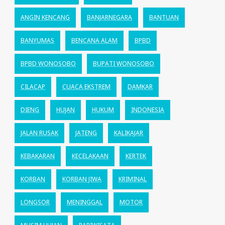
ANGIN KENCANG
BANJARNEGARA
BANTUAN
BANYUMAS
BENCANA ALAM
BPBD
BPBD WONOSOBO
BUPATI WONOSOBO
CILACAP
CUACA EKSTREM
DAMKAR
DIENG
HUJAN
HUKUM
INDONESIA
JALAN RUSAK
JATENG
KALIKAJAR
KEBAKARAN
KECELAKAAN
KERTEK
KORBAN
KORBAN JIWA
KRIMINAL
LONGSOR
MENINGGAL
MOTOR