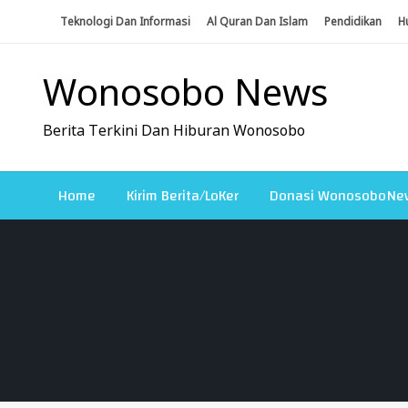
Skip
Teknologi Dan Informasi
Al Quran Dan Islam
Pendidikan
H
To
Content
Wonosobo News
Berita Terkini Dan Hiburan Wonosobo
Home
Kirim Berita/LoKer
Donasi WonosoboNe