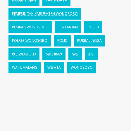
MUSIM HUJAN
PARIWISATA
PEMERINTAH KABUPATEN WONOSOBO
PEMKAB WONOSOBO
PERTANIAN
POLISI
POLRES WONOSOBO
POLRI
PURBALINGGA
PURWOKERTO
SAPURAN
SAR
TNI
WATUMALANG
WISATA
WONOSOBO