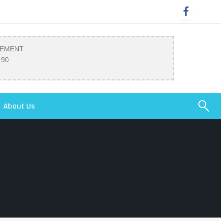
SEMENT
 90
About Us