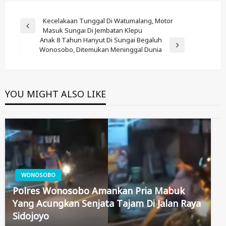
Post
Kecelakaan Tunggal Di Watumalang, Motor
Previous
Masuk Sungai Di Jembatan Klepu
Navigation
Post
Anak 8 Tahun Hanyut Di Sungai Begaluh
Next
Wonosobo, Ditemukan Meninggal Dunia
Post
YOU MIGHT ALSO LIKE
WONOSOBO
Polres Wonosobo Amankan Pria Mabuk
Yang Acungkan Senjata Tajam Di Jalan Raya
Sidojoyo