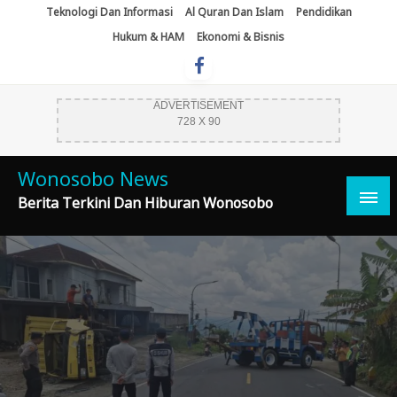
Skip
Teknologi Dan Informasi
Al Quran Dan Islam
Pendidikan
To
Hukum & HAM
Ekonomi & Bisnis
Content
ADVERTISEMENT
728 X 90
Wonosobo News
Berita Terkini Dan Hiburan Wonosobo