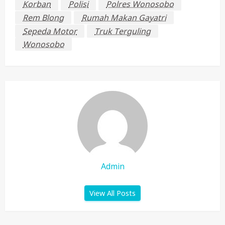
Korban
Polisi
Polres Wonosobo
Rem Blong
Rumah Makan Gayatri
Sepeda Motor
Truk Terguling
Wonosobo
Admin
View All Posts