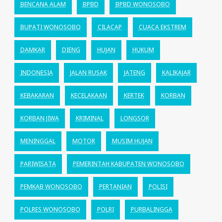
BENCANA ALAM
BPBD
BPBD WONOSOBO
BUPATI WONOSOBO
CILACAP
CUACA EKSTREM
DAMKAR
DIENG
HUJAN
HUKUM
INDONESIA
JALAN RUSAK
JATENG
KALIKAJAR
KEBAKARAN
KECELAKAAN
KERTEK
KORBAN
KORBAN JIWA
KRIMINAL
LONGSOR
MENINGGAL
MOTOR
MUSIM HUJAN
PARIWISATA
PEMERINTAH KABUPATEN WONOSOBO
PEMKAB WONOSOBO
PERTANIAN
POLISI
POLRES WONOSOBO
POLRI
PURBALINGGA