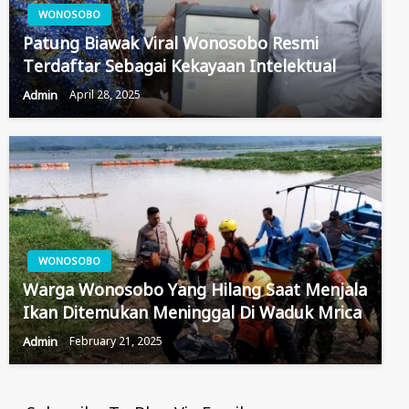
WONOSOBO
Patung Biawak Viral Wonosobo Resmi
Terdaftar Sebagai Kekayaan Intelektual
Admin
April 28, 2025
WONOSOBO
Warga Wonosobo Yang Hilang Saat Menjala
Ikan Ditemukan Meninggal Di Waduk Mrica
Admin
February 21, 2025