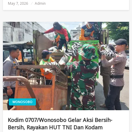
May 7, 2026
Posted
Admin
On
WONOSOBO
Kodim 0707/Wonosobo Gelar Aksi Bersih-
Bersih, Rayakan HUT TNI Dan Kodam