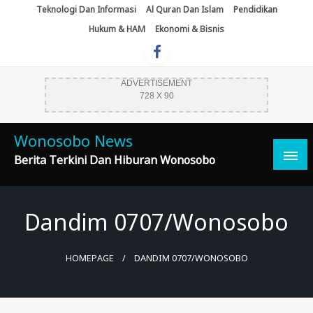
Skip
Teknologi Dan Informasi
Al Quran Dan Islam
Pendidikan
To
Hukum & HAM
Ekonomi & Bisnis
Content
ADVERTISEMENT
728 X 90
Wonosobo News
Berita Terkini Dan Hiburan Wonosobo
Dandim 0707/Wonosobo
HOMEPAGE
DANDIM 0707/WONOSOBO