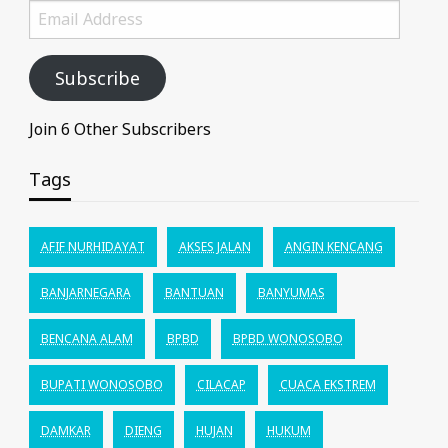
Email
Address
Subscribe
Join 6 Other Subscribers
Tags
AFIF NURHIDAYAT
AKSES JALAN
ANGIN KENCANG
BANJARNEGARA
BANTUAN
BANYUMAS
BENCANA ALAM
BPBD
BPBD WONOSOBO
BUPATI WONOSOBO
CILACAP
CUACA EKSTREM
DAMKAR
DIENG
HUJAN
HUKUM