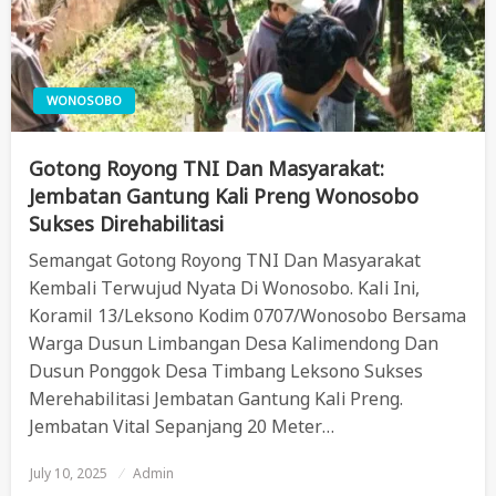
WONOSOBO
Gotong Royong TNI Dan Masyarakat:
Jembatan Gantung Kali Preng Wonosobo
Sukses Direhabilitasi
Semangat Gotong Royong TNI Dan Masyarakat
Kembali Terwujud Nyata Di Wonosobo. Kali Ini,
Koramil 13/Leksono Kodim 0707/Wonosobo Bersama
Warga Dusun Limbangan Desa Kalimendong Dan
Dusun Ponggok Desa Timbang Leksono Sukses
Merehabilitasi Jembatan Gantung Kali Preng.
Jembatan Vital Sepanjang 20 Meter…
July 10, 2025
Posted
Admin
On