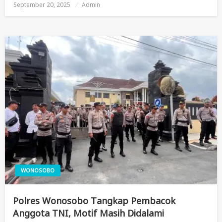
September 20, 2025
Posted
Admin
On
WONOSOBO
Polres Wonosobo Tangkap Pembacok
Anggota TNI, Motif Masih Didalami