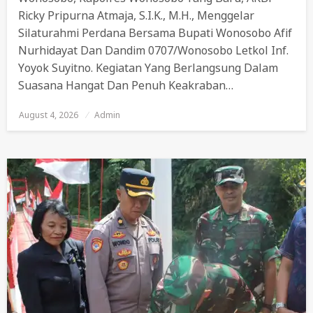
Ricky Pripurna Atmaja, S.I.K., M.H., Menggelar
Silaturahmi Perdana Bersama Bupati Wonosobo Afif
Nurhidayat Dan Dandim 0707/Wonosobo Letkol Inf.
Yoyok Suyitno. Kegiatan Yang Berlangsung Dalam
Suasana Hangat Dan Penuh Keakraban…
August 4, 2026
Posted
Admin
On