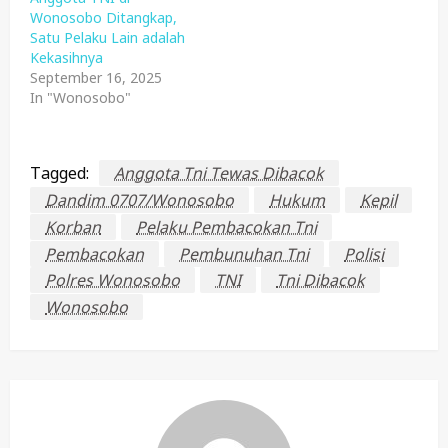
Wonosobo Ditangkap,
Satu Pelaku Lain adalah
Kekasihnya
September 16, 2025
In "Wonosobo"
Tagged:
Anggota Tni Tewas Dibacok
Dandim 0707/Wonosobo
Hukum
Kepil
Korban
Pelaku Pembacokan Tni
Pembacokan
Pembunuhan Tni
Polisi
Polres Wonosobo
TNI
Tni Dibacok
Wonosobo