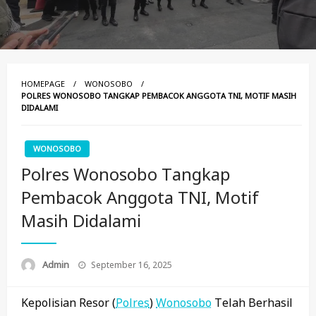
HOMEPAGE
WONOSOBO
POLRES WONOSOBO TANGKAP PEMBACOK ANGGOTA TNI, MOTIF MASIH
DIDALAMI
WONOSOBO
Polres Wonosobo Tangkap
Pembacok Anggota TNI, Motif
Masih Didalami
Posted
Admin
September 16, 2025
On
Kepolisian Resor (
Polres
)
Wonosobo
Telah Berhasil