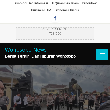
Skip
Teknologi Dan Informasi
Al Quran Dan Islam
Pendidikan
To
Hukum & HAM
Ekonomi & Bisnis
Content
ADVERTISEMENT
728 X 90
Wonosobo News
Berita Terkini Dan Hiburan Wonosobo