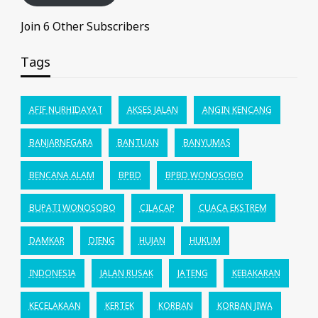
Join 6 Other Subscribers
Tags
AFIF NURHIDAYAT
AKSES JALAN
ANGIN KENCANG
BANJARNEGARA
BANTUAN
BANYUMAS
BENCANA ALAM
BPBD
BPBD WONOSOBO
BUPATI WONOSOBO
CILACAP
CUACA EKSTREM
DAMKAR
DIENG
HUJAN
HUKUM
INDONESIA
JALAN RUSAK
JATENG
KEBAKARAN
KECELAKAAN
KERTEK
KORBAN
KORBAN JIWA