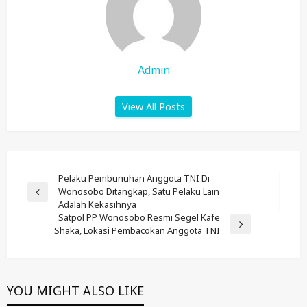
Admin
View All Posts
Post
Pelaku Pembunuhan Anggota TNI Di
Wonosobo Ditangkap, Satu Pelaku Lain
Navigation
Previous
Adalah Kekasihnya
Post
Satpol PP Wonosobo Resmi Segel Kafe
Next
Shaka, Lokasi Pembacokan Anggota TNI
Post
YOU MIGHT ALSO LIKE