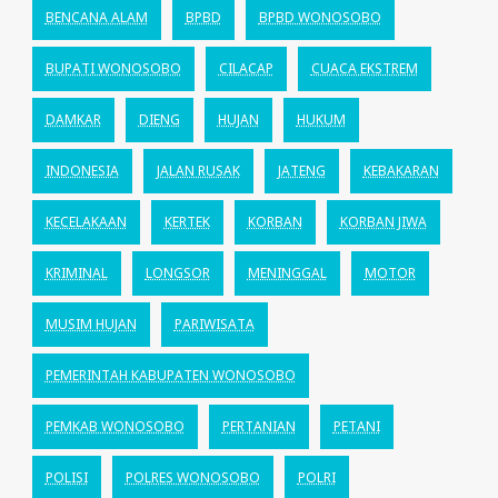
BENCANA ALAM
BPBD
BPBD WONOSOBO
BUPATI WONOSOBO
CILACAP
CUACA EKSTREM
DAMKAR
DIENG
HUJAN
HUKUM
INDONESIA
JALAN RUSAK
JATENG
KEBAKARAN
KECELAKAAN
KERTEK
KORBAN
KORBAN JIWA
KRIMINAL
LONGSOR
MENINGGAL
MOTOR
MUSIM HUJAN
PARIWISATA
PEMERINTAH KABUPATEN WONOSOBO
PEMKAB WONOSOBO
PERTANIAN
PETANI
POLISI
POLRES WONOSOBO
POLRI