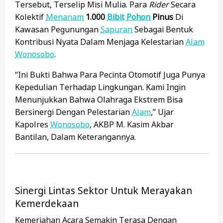
Tersebut, Terselip Misi Mulia. Para
Rider
Secara
Kolektif
Menanam
1.000
Bibit
Pohon
Pinus
Di
Kawasan Pegunungan
Sapuran
Sebagai Bentuk
Kontribusi Nyata Dalam Menjaga Kelestarian
Alam
Wonosobo
.
“Ini Bukti Bahwa Para Pecinta Otomotif Juga Punya
Kepedulian Terhadap Lingkungan. Kami Ingin
Menunjukkan Bahwa Olahraga Ekstrem Bisa
Bersinergi Dengan Pelestarian
Alam
,” Ujar
Kapolres
Wonosobo
, AKBP M. Kasim Akbar
Bantilan, Dalam Keterangannya.
Sinergi Lintas Sektor Untuk Merayakan
Kemerdekaan
Kemeriahan Acara Semakin Terasa Dengan