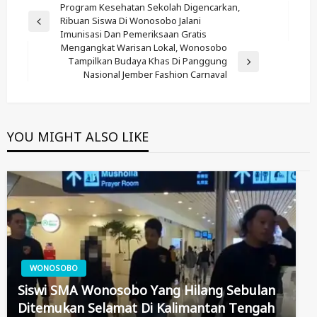
Post
Program Kesehatan Sekolah Digencarkan,
Ribuan Siswa Di Wonosobo Jalani
Navigation
Previous
Imunisasi Dan Pemeriksaan Gratis
Post
Mengangkat Warisan Lokal, Wonosobo
Tampilkan Budaya Khas Di Panggung
Next
Nasional Jember Fashion Carnaval
Post
YOU MIGHT ALSO LIKE
WONOSOBO
Siswi SMA Wonosobo Yang Hilang Sebulan
Ditemukan Selamat Di Kalimantan Tengah