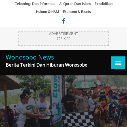
Skip
Teknologi Dan Informasi
Al Quran Dan Islam
Pendidikan
To
Hukum & HAM
Ekonomi & Bisnis
Content
ADVERTISEMENT
728 X 90
Wonosobo News
Berita Terkini Dan Hiburan Wonosobo