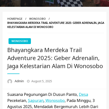
HOMEPAGE
WONOSOBO
BHAYANGKARA MERDEKA TRAIL ADVENTURE 2025: GEBER ADRENALIN, JAGA
KELESTARIAN ALAM DI WONOSOBO
WONOSOBO
Bhayangkara Merdeka Trail
Adventure 2025: Geber Adrenalin,
Jaga Kelestarian Alam Di Wonosobo
Posted
Admin
August 5, 2025
On
Suasana Pegunungan Di Dusun Panto,
Desa
Pecekelan,
Sapuran
,
Wonosobo
, Pada Minggu, 3
Agustus 2025, Mendadak Bergemuruh. Lebih Dari