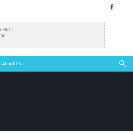
SEMENT
 90
About Us