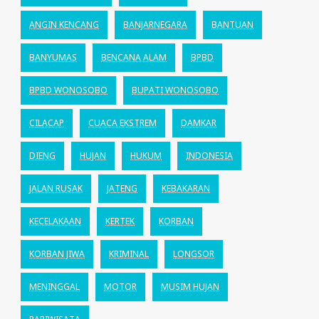
ANGIN KENCANG
BANJARNEGARA
BANTUAN
BANYUMAS
BENCANA ALAM
BPBD
BPBD WONOSOBO
BUPATI WONOSOBO
CILACAP
CUACA EKSTREM
DAMKAR
DIENG
HUJAN
HUKUM
INDONESIA
JALAN RUSAK
JATENG
KEBAKARAN
KECELAKAAN
KERTEK
KORBAN
KORBAN JIWA
KRIMINAL
LONGSOR
MENINGGAL
MOTOR
MUSIM HUJAN