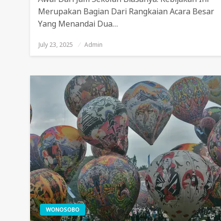
Merupakan Bagian Dari Rangkaian Acara Besar
Yang Menandai Dua…
July 23, 2025
Posted
Admin
On
WONOSOBO