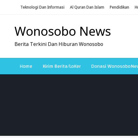
Skip
Teknologi Dan Informasi
Al Quran Dan Islam
Pendidikan
H
To
Content
Wonosobo News
Berita Terkini Dan Hiburan Wonosobo
Home
Kirim Berita/LoKer
Donasi WonosoboNe