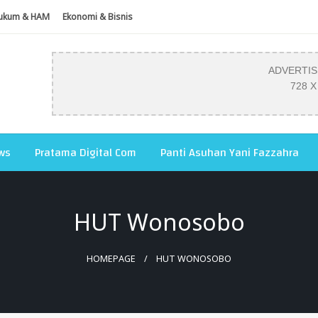
ukum & HAM
Ekonomi & Bisnis
ADVERTI
728 X
ws
Pratama Digital Com
Panti Asuhan Yani Fazzahra
HUT Wonosobo
HOMEPAGE
HUT WONOSOBO