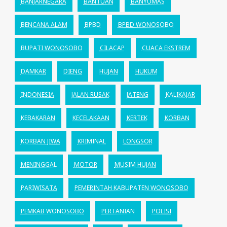
BANJARNEGARA
BANTUAN
BANYUMAS
BENCANA ALAM
BPBD
BPBD WONOSOBO
BUPATI WONOSOBO
CILACAP
CUACA EKSTREM
DAMKAR
DIENG
HUJAN
HUKUM
INDONESIA
JALAN RUSAK
JATENG
KALIKAJAR
KEBAKARAN
KECELAKAAN
KERTEK
KORBAN
KORBAN JIWA
KRIMINAL
LONGSOR
MENINGGAL
MOTOR
MUSIM HUJAN
PARIWISATA
PEMERINTAH KABUPATEN WONOSOBO
PEMKAB WONOSOBO
PERTANIAN
POLISI