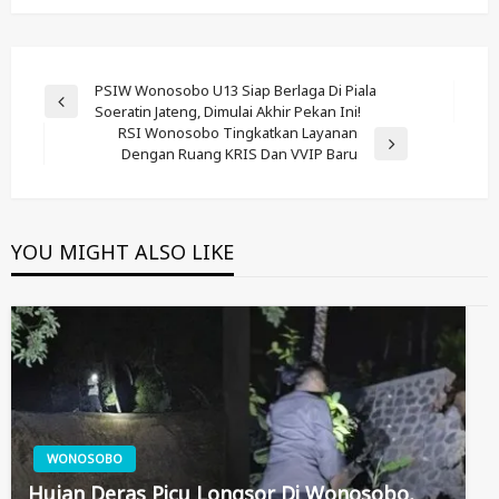
Post
PSIW Wonosobo U13 Siap Berlaga Di Piala
Previous
Soeratin Jateng, Dimulai Akhir Pekan Ini!
Navigation
Post
RSI Wonosobo Tingkatkan Layanan
Next
Dengan Ruang KRIS Dan VVIP Baru
Post
YOU MIGHT ALSO LIKE
WONOSOBO
Hujan Deras Picu Longsor Di Wonosobo,