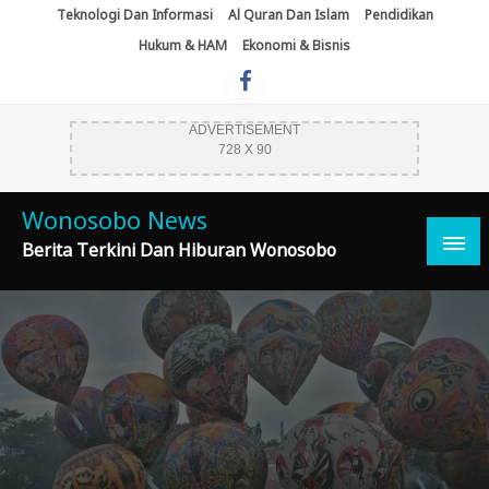
Skip
Teknologi Dan Informasi
Al Quran Dan Islam
Pendidikan
To
Hukum & HAM
Ekonomi & Bisnis
Content
ADVERTISEMENT
728 X 90
Wonosobo News
Berita Terkini Dan Hiburan Wonosobo