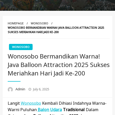
HOMEPAGE
WONOSOBO
WONOSOBO BERMANDIKAN WARNA! JAVA BALLOON ATTRACTION 2025
SUKSES MERIAHKAN HARI JADI KE-200
WONOSOBO
Wonosobo Bermandikan Warna!
Java Balloon Attraction 2025 Sukses
Meriahkan Hari Jadi Ke-200
Posted
Admin
July 6, 2025
On
Langit
Wonosobo
Kembali Dihiasi Indahnya Warna-
Warni Puluhan
Balon
Udara
Tradisional
Dalam