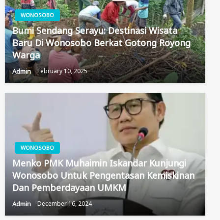
WONOSOBO
Bumi Sendang Serayu: Destinasi Wisata
Baru Di Wonosobo Berkat Gotong Royong
Warga
Admin
February 10, 2025
WONOSOBO
Menko PMK Muhaimin Iskandar Kunjungi
Wonosobo Untuk Pengentasan Kemiskinan
Dan Pemberdayaan UMKM
Admin
December 16, 2024