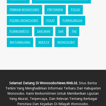
PEMKAB WONOSOBO
PERTANIAN
POLISI
POLRES WONOSOBO
POLRI
PURBALINGGA
PURWOKERTO
SAPURAN
SAR
TNI
WATUMALANG
WISATA
WONOSOBO
Selamat Datang Di WonosoboNews.web.id
, Situs Berita
Terkini Yang Menghadirkan Informasi Terbaru Dari Kabupaten
Wonosobo. Kami Berkomitmen Untuk Memberikan Liputan
Yang Akurat, Terpercaya, Dan Relevan Tentang Berbagai
Peristiwa Dan Kejadian Di Wilayah Wonosobo.