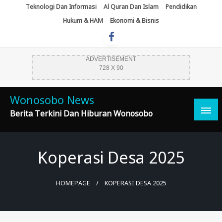
Skip
Teknologi Dan Informasi
Al Quran Dan Islam
Pendidikan
To
Hukum & HAM
Ekonomi & Bisnis
Content
ADVERTISEMENT
728 X 90
Wonosobo News
Berita Terkini Dan Hiburan Wonosobo
Koperasi Desa 2025
HOMEPAGE
KOPERASI DESA 2025