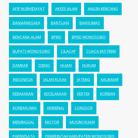
AFIF NURHIDAYAT
AKSES JALAN
ANGIN KENCANG
BANJARNEGARA
BANTUAN
BANYUMAS
BENCANA ALAM
BPBD
BPBD WONOSOBO
BUPATI WONOSOBO
CILACAP
CUACA EKSTREM
DAMKAR
DIENG
HUJAN
HUKUM
INDONESIA
JALAN RUSAK
JATENG
KALIKAJAR
KEBAKARAN
KECELAKAAN
KERTEK
KORBAN
KORBAN JIWA
KRIMINAL
LONGSOR
MENINGGAL
MOTOR
MUSIM HUJAN
PARIWISATA
PEMERINTAH KABUPATEN WONOSOBO