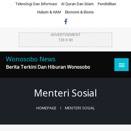
Skip
Teknologi Dan Informasi
Al Quran Dan Islam
Pendidikan
To
Hukum & HAM
Ekonomi & Bisnis
Content
ADVERTISEMENT
728 X 90
Wonosobo News
Berita Terkini Dan Hiburan Wonosobo
Menteri Sosial
HOMEPAGE
MENTERI SOSIAL