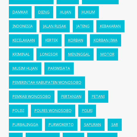
DAMKAR
DIENG
HUJAN
HUKUM
INDONESIA
JALAN RUSAK
JATENG
KEBAKARAN
KECELAKAAN
KERTEK
KORBAN
KORBAN JIWA
KRIMINAL
LONGSOR
MENINGGAL
MOTOR
MUSIM HUJAN
PARIWISATA
PEMERINTAH KABUPATEN WONOSOBO
PEMKAB WONOSOBO
PERTANIAN
PETANI
POLISI
POLRES WONOSOBO
POLRI
PURBALINGGA
PURWOKERTO
SAPURAN
SAR