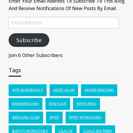
Enter Your Email Address To Subscribe To This Blog
And Receive Notifications Of New Posts By Email.
Email
Address
Subscribe
Join 6 Other Subscribers
Tags
AFIF NURHIDAYAT
AKSES JALAN
ANGIN KENCANG
BANJARNEGARA
BANTUAN
BANYUMAS
BENCANA ALAM
BPBD
BPBD WONOSOBO
BUPATI WONOSOBO
CILACAP
CUACA EKSTREM