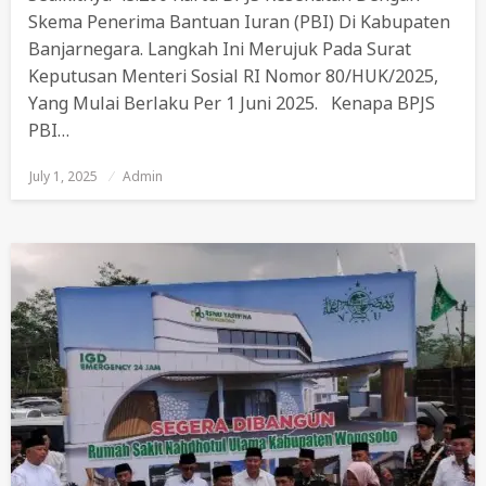
Skema Penerima Bantuan Iuran (PBI) Di Kabupaten
Banjarnegara. Langkah Ini Merujuk Pada Surat
Keputusan Menteri Sosial RI Nomor 80/HUK/2025,
Yang Mulai Berlaku Per 1 Juni 2025. Kenapa BPJS
PBI…
July 1, 2025
Posted
Admin
On