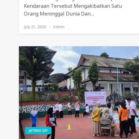
Kendaraan Tersebut Mengakibatkan Satu
Orang Meninggal Dunia Dan…
July 21, 2026
Posted
Admin
On
JATENG DIY