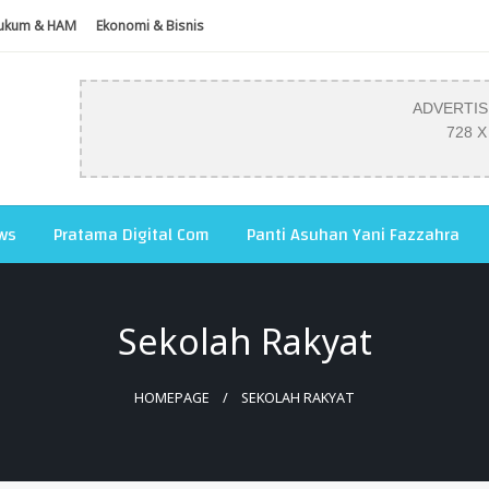
ukum & HAM
Ekonomi & Bisnis
ADVERTI
728 X
ws
Pratama Digital Com
Panti Asuhan Yani Fazzahra
Sekolah Rakyat
HOMEPAGE
SEKOLAH RAKYAT