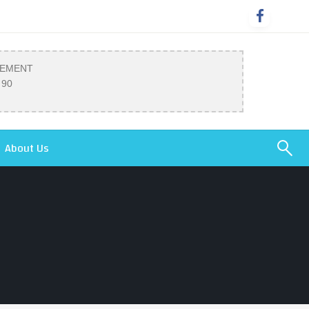
SEMENT
 90
About Us