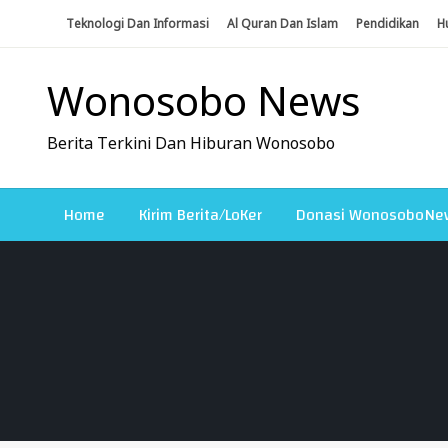
Skip
Teknologi Dan Informasi
Al Quran Dan Islam
Pendidikan
H
To
Content
Wonosobo News
Berita Terkini Dan Hiburan Wonosobo
Home
Kirim Berita/LoKer
Donasi WonosoboNe