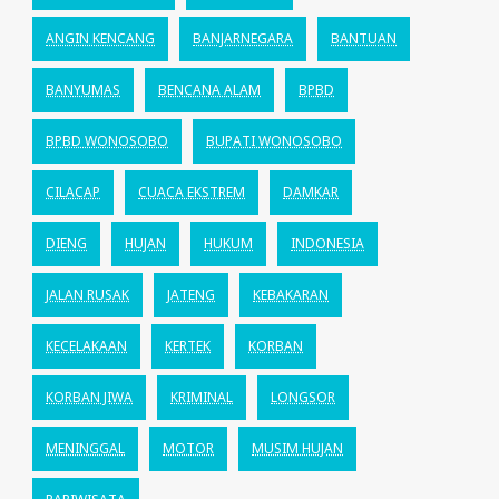
ANGIN KENCANG
BANJARNEGARA
BANTUAN
BANYUMAS
BENCANA ALAM
BPBD
BPBD WONOSOBO
BUPATI WONOSOBO
CILACAP
CUACA EKSTREM
DAMKAR
DIENG
HUJAN
HUKUM
INDONESIA
JALAN RUSAK
JATENG
KEBAKARAN
KECELAKAAN
KERTEK
KORBAN
KORBAN JIWA
KRIMINAL
LONGSOR
MENINGGAL
MOTOR
MUSIM HUJAN