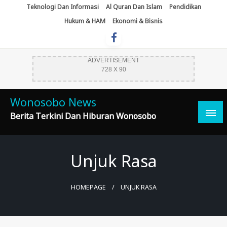
Skip
Teknologi Dan Informasi
Al Quran Dan Islam
Pendidikan
To
Hukum & HAM
Ekonomi & Bisnis
Content
ADVERTISEMENT
728 X 90
Wonosobo News
Berita Terkini Dan Hiburan Wonosobo
Unjuk Rasa
HOMEPAGE
UNJUK RASA