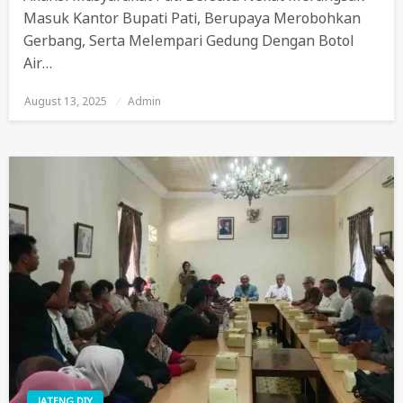
Masuk Kantor Bupati Pati, Berupaya Merobohkan
Gerbang, Serta Melempari Gedung Dengan Botol
Air…
August 13, 2025
Posted
Admin
On
JATENG DIY