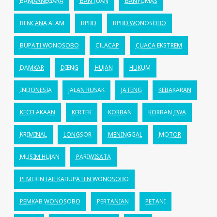
BANJARNEGARA
BANTUAN
BANYUMAS
BENCANA ALAM
BPBD
BPBD WONOSOBO
BUPATI WONOSOBO
CILACAP
CUACA EKSTREM
DAMKAR
DIENG
HUJAN
HUKUM
INDONESIA
JALAN RUSAK
JATENG
KEBAKARAN
KECELAKAAN
KERTEK
KORBAN
KORBAN JIWA
KRIMINAL
LONGSOR
MENINGGAL
MOTOR
MUSIM HUJAN
PARIWISATA
PEMERINTAH KABUPATEN WONOSOBO
PEMKAB WONOSOBO
PERTANIAN
PETANI