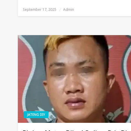
September 17, 2025
Posted
Admin
On
JATENG DIY