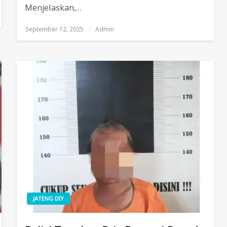
Menjelaskan,…
September 12, 2025
Posted
Admin
On
JATENG DIY