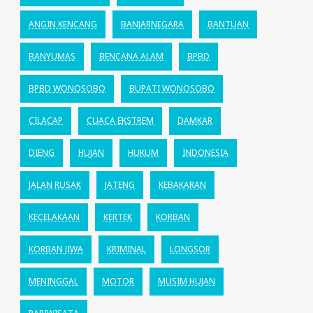
ANGIN KENCANG
BANJARNEGARA
BANTUAN
BANYUMAS
BENCANA ALAM
BPBD
BPBD WONOSOBO
BUPATI WONOSOBO
CILACAP
CUACA EKSTREM
DAMKAR
DIENG
HUJAN
HUKUM
INDONESIA
JALAN RUSAK
JATENG
KEBAKARAN
KECELAKAAN
KERTEK
KORBAN
KORBAN JIWA
KRIMINAL
LONGSOR
MENINGGAL
MOTOR
MUSIM HUJAN