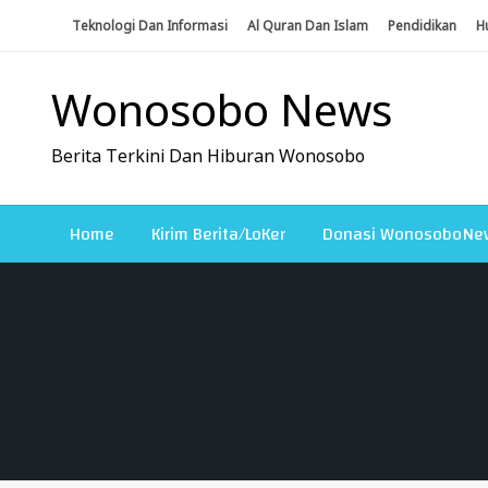
Skip
Teknologi Dan Informasi
Al Quran Dan Islam
Pendidikan
H
To
Content
Wonosobo News
Berita Terkini Dan Hiburan Wonosobo
Home
Kirim Berita/LoKer
Donasi WonosoboNe