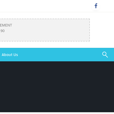
SEMENT
 90
About Us