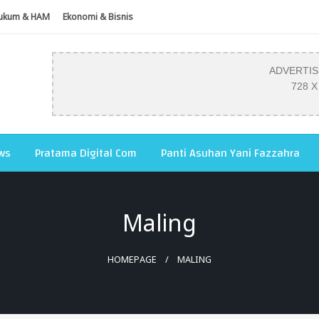
ukum & HAM
Ekonomi & Bisnis
ADVERTI
728 X
ws
Pratama Digital Com
Panti Asuhan Yani Fazzahra
Maling
HOMEPAGE
MALING