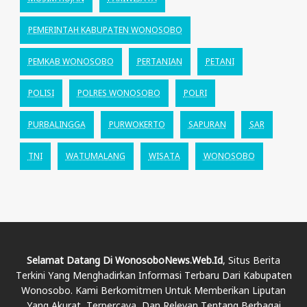
PEMERINTAH KABUPATEN WONOSOBO
PEMKAB WONOSOBO
PERTANIAN
PETANI
POLISI
POLRES WONOSOBO
POLRI
PURBALINGGA
PURWOKERTO
SAPURAN
SAR
TNI
WATUMALANG
WISATA
WONOSOBO
Selamat Datang Di WonosoboNews.web.id
, Situs Berita
Terkini Yang Menghadirkan Informasi Terbaru Dari Kabupaten
Wonosobo. Kami Berkomitmen Untuk Memberikan Liputan
Yang Akurat, Terpercaya, Dan Relevan Tentang Berbagai