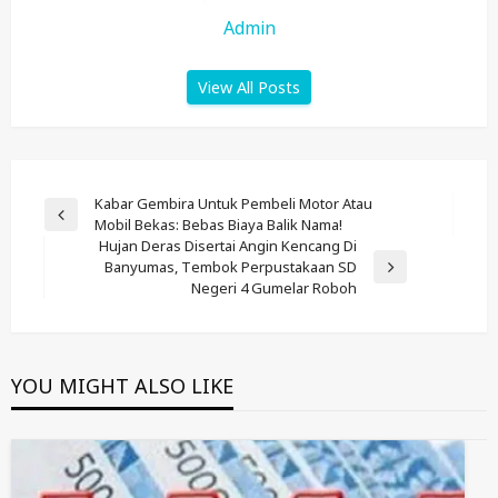
Admin
View All Posts
Post
Kabar Gembira Untuk Pembeli Motor Atau
Previous
Mobil Bekas: Bebas Biaya Balik Nama!
Navigation
Post
Hujan Deras Disertai Angin Kencang Di
Banyumas, Tembok Perpustakaan SD
Next
Negeri 4 Gumelar Roboh
Post
YOU MIGHT ALSO LIKE