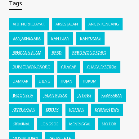
Tags
AFIF NURHIDAYAT
AKSES JALAN
ANGIN KENCANG
BANJARNEGARA
BANTUAN
BANYUMAS
BENCANA ALAM
BPBD
BPBD WONOSOBO
BUPATI WONOSOBO
CILACAP
CUACA EKSTREM
DAMKAR
DIENG
HUJAN
HUKUM
INDONESIA
JALAN RUSAK
JATENG
KEBAKARAN
KECELAKAAN
KERTEK
KORBAN
KORBAN JIWA
KRIMINAL
LONGSOR
MENINGGAL
MOTOR
MUSIM HUJAN
PARIWISATA