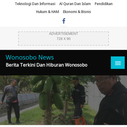
Skip
Teknologi Dan Informasi
Al Quran Dan Islam
Pendidikan
To
Hukum & HAM
Ekonomi & Bisnis
Content
ADVERTISEMENT
728 X 90
Wonosobo News
Berita Terkini Dan Hiburan Wonosobo