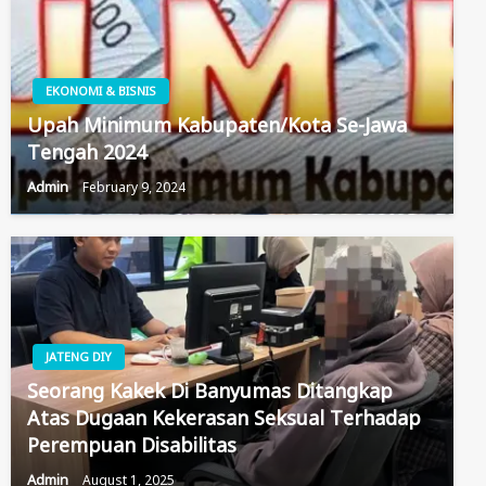
EKONOMI & BISNIS
Upah Minimum Kabupaten/Kota Se-Jawa
Tengah 2024
Admin
February 9, 2024
JATENG DIY
Seorang Kakek Di Banyumas Ditangkap
Atas Dugaan Kekerasan Seksual Terhadap
Perempuan Disabilitas
Admin
August 1, 2025