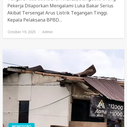
Pekerja Dilaporkan Mengalami Luka Bakar Serius
Akibat Tersengat Arus Listrik Tegangan Tinggi.
Kepala Pelaksana BPBD…
October 19, 2025
Posted
Admin
On
WONOSOBO