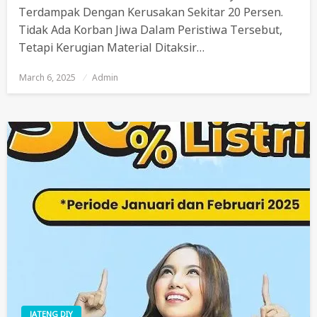
Terdampak Dengan Kerusakan Sekitar 20 Persen.
Tidak Ada Korban Jiwa Dalam Peristiwa Tersebut,
Tetapi Kerugian Material Ditaksir…
March 6, 2025
Posted
Admin
On
JATENG DIY