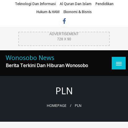
Skip
Teknologi Dan Informasi
Al Quran Dan Islam
Pendidikan
To
Hukum & HAM
Ekonomi & Bisnis
Content
ADVERTISEMENT
728 X 90
Wonosobo News
Berita Terkini Dan Hiburan Wonosobo
PLN
HOMEPAGE
PLN