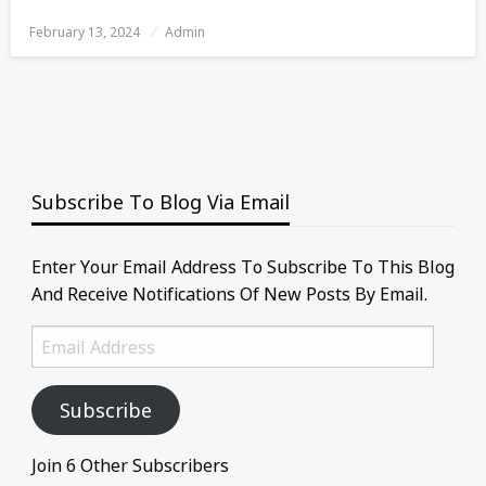
February 13, 2024
Posted
Admin
On
Subscribe To Blog Via Email
Enter Your Email Address To Subscribe To This Blog
And Receive Notifications Of New Posts By Email.
Email
Address
Subscribe
Join 6 Other Subscribers