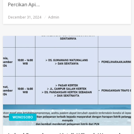
Percikan Api….
December 31, 2024
Posted
Admin
On
WONOSOBO