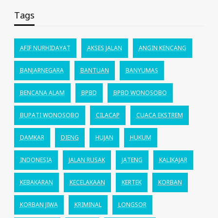
Tags
AFIF NURHIDAYAT
AKSES JALAN
ANGIN KENCANG
BANJARNEGARA
BANTUAN
BANYUMAS
BENCANA ALAM
BPBD
BPBD WONOSOBO
BUPATI WONOSOBO
CILACAP
CUACA EKSTREM
DAMKAR
DIENG
HUJAN
HUKUM
INDONESIA
JALAN RUSAK
JATENG
KALIKAJAR
KEBAKARAN
KECELAKAAN
KERTEK
KORBAN
KORBAN JIWA
KRIMINAL
LONGSOR