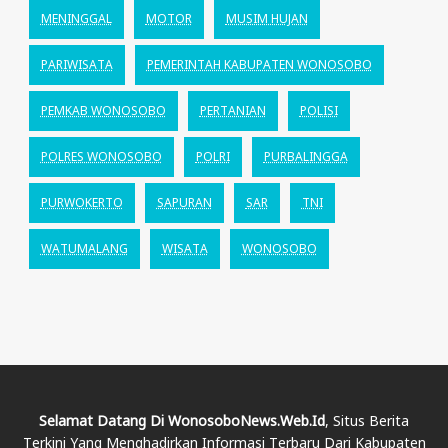
MENINGGAL
MOTOR
MUSIM HUJAN
PARIWISATA
PEMERINTAH KABUPATEN WONOSOBO
PEMKAB WONOSOBO
PERTANIAN
POLISI
POLRES WONOSOBO
POLRI
PURBALINGGA
PURWOKERTO
SAPURAN
SAR
TNI
WATUMALANG
WISATA
WONOSOBO
Selamat Datang Di WonosoboNews.web.id
, Situs Berita
Terkini Yang Menghadirkan Informasi Terbaru Dari Kabupaten