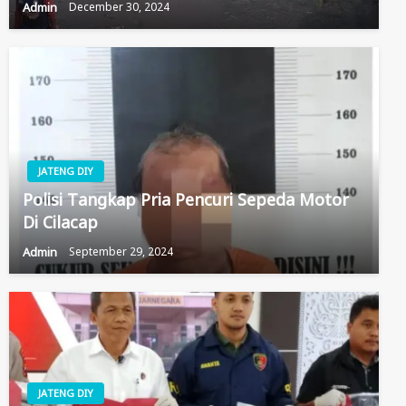
Admin
December 30, 2024
JATENG DIY
Polisi Tangkap Pria Pencuri Sepeda Motor
Di Cilacap
Admin
September 29, 2024
JATENG DIY