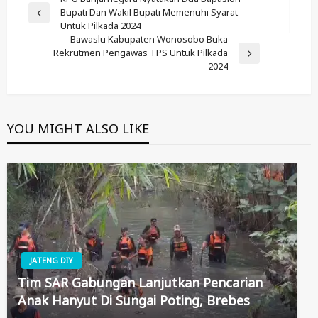
Post
Bupati Dan Wakil Bupati Memenuhi Syarat
Navigation
Previous
Untuk Pilkada 2024
Post
Bawaslu Kabupaten Wonosobo Buka
Rekrutmen Pengawas TPS Untuk Pilkada
Next
2024
Post
YOU MIGHT ALSO LIKE
JATENG DIY
Tim SAR Gabungan Lanjutkan Pencarian
Anak Hanyut Di Sungai Poting, Brebes