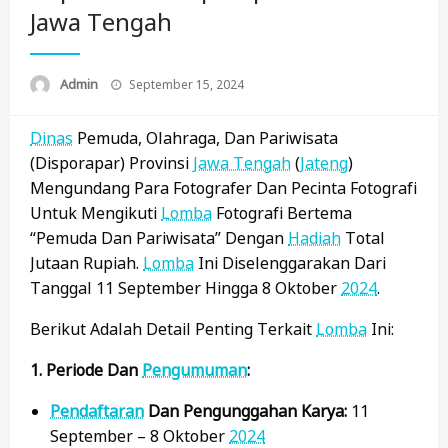
Jawa Tengah
Posted
Admin
September 15, 2024
On
Dinas
Pemuda, Olahraga, Dan Pariwisata
(Disporapar) Provinsi
Jawa Tengah
(
Jateng
)
Mengundang Para Fotografer Dan Pecinta Fotografi
Untuk Mengikuti
Lomba
Fotografi Bertema
“Pemuda Dan Pariwisata” Dengan
Hadiah
Total
Jutaan Rupiah.
Lomba
Ini Diselenggarakan Dari
Tanggal 11 September Hingga 8 Oktober
2024
.
Berikut Adalah Detail Penting Terkait
Lomba
Ini:
1. Periode Dan
Pengumuman
:
Pendaftaran
Dan Pengunggahan Karya:
11
September – 8 Oktober
2024