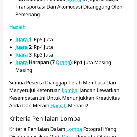
Transportasi Dan Akomodasi Ditanggung Oleh
Pemenang.
Hadiah
:
Juara 1
:
Rp5 Juta
Juara
2:
Rp4 Juta
Juara
3:
Rp3 Juta
Juara
Harapan (7
Orang
):
Rp1 Juta Masing-
Masing
Semua Peserta Dianggap Telah Membaca Dan
Menyetujui Ketentuan
Lomba
. Jangan Lewatkan
Kesempatan Ini Untuk Menunjukkan Kreativitas
Anda Dan Meraih
Hadiah
Menarik!
Kriteria Penilaian Lomba
Kriteria Penilaian Dalam
Lomba
Fotografi Yang
Diselenggarakan Oleh
Dinas
Pemuda, Olahraga,