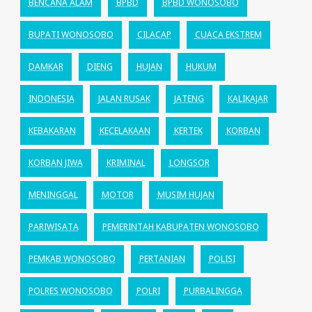
BENCANA ALAM
BPBD
BPBD WONOSOBO
BUPATI WONOSOBO
CILACAP
CUACA EKSTREM
DAMKAR
DIENG
HUJAN
HUKUM
INDONESIA
JALAN RUSAK
JATENG
KALIKAJAR
KEBAKARAN
KECELAKAAN
KERTEK
KORBAN
KORBAN JIWA
KRIMINAL
LONGSOR
MENINGGAL
MOTOR
MUSIM HUJAN
PARIWISATA
PEMERINTAH KABUPATEN WONOSOBO
PEMKAB WONOSOBO
PERTANIAN
POLISI
POLRES WONOSOBO
POLRI
PURBALINGGA