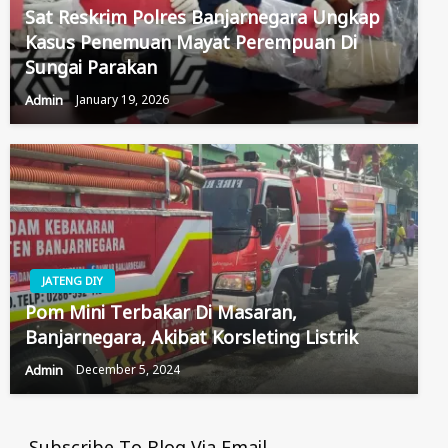
Sat Reskrim Polres Banjarnegara Ungkap
Kasus Penemuan Mayat Perempuan Di
Sungai Parakan
Admin
January 19, 2026
JATENG DIY
Pom Mini Terbakar Di Masaran,
Banjarnegara, Akibat Korsleting Listrik
Admin
December 5, 2024
Subscribe To Blog Via Email