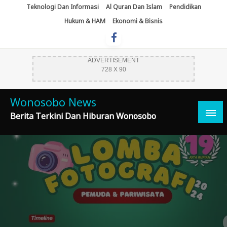
Skip
Teknologi Dan Informasi
Al Quran Dan Islam
Pendidikan
To
Hukum & HAM
Ekonomi & Bisnis
Content
ADVERTISEMENT
728 X 90
Wonosobo News
Berita Terkini Dan Hiburan Wonosobo