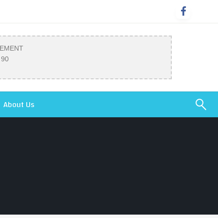
SEMENT
 90
About Us