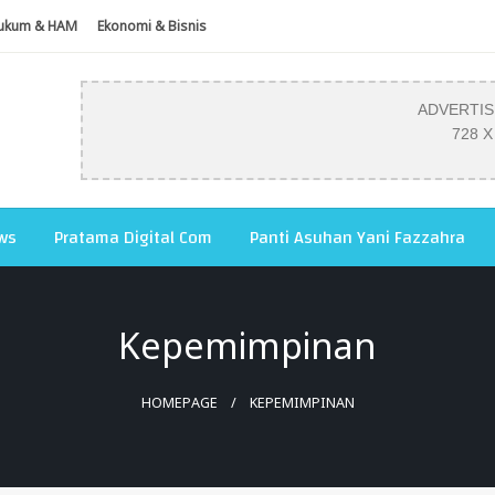
ukum & HAM
Ekonomi & Bisnis
ADVERTI
728 X
ws
Pratama Digital Com
Panti Asuhan Yani Fazzahra
Kepemimpinan
HOMEPAGE
KEPEMIMPINAN