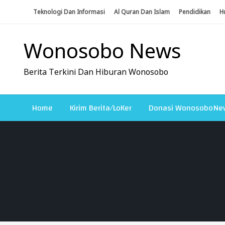
Skip
Teknologi Dan Informasi
Al Quran Dan Islam
Pendidikan
H
To
Content
Wonosobo News
Berita Terkini Dan Hiburan Wonosobo
Home
Kirim Berita/LoKer
Donasi WonosoboNe