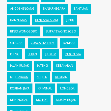
ANGIN KENCANG
BANJARNEGARA
BANTUAN
BANYUMAS
BENCANA ALAM
BPBD
BPBD WONOSOBO
BUPATI WONOSOBO
CILACAP
CUACA EKSTREM
DAMKAR
DIENG
HUJAN
HUKUM
INDONESIA
JALAN RUSAK
JATENG
KEBAKARAN
KECELAKAAN
KERTEK
KORBAN
KORBAN JIWA
KRIMINAL
LONGSOR
MENINGGAL
MOTOR
MUSIM HUJAN