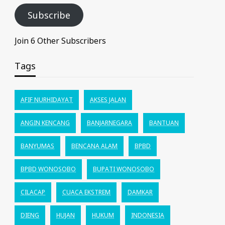
Subscribe
Join 6 Other Subscribers
Tags
AFIF NURHIDAYAT
AKSES JALAN
ANGIN KENCANG
BANJARNEGARA
BANTUAN
BANYUMAS
BENCANA ALAM
BPBD
BPBD WONOSOBO
BUPATI WONOSOBO
CILACAP
CUACA EKSTREM
DAMKAR
DIENG
HUJAN
HUKUM
INDONESIA