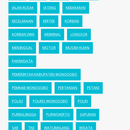
JALAN RUSAK
JATENG
KEBAKARAN
KECELAKAAN
KERTEK
KORBAN
KORBAN JIWA
KRIMINAL
LONGSOR
MENINGGAL
MOTOR
MUSIM HUJAN
PARIWISATA
PEMERINTAH KABUPATEN WONOSOBO
PEMKAB WONOSOBO
PERTANIAN
PETANI
POLISI
POLRES WONOSOBO
POLRI
PURBALINGGA
PURWOKERTO
SAPURAN
SAR
TNI
WATUMALANG
WISATA