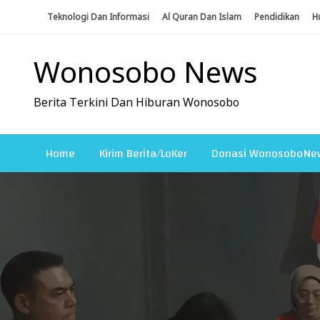
Skip
Teknologi Dan Informasi
Al Quran Dan Islam
Pendidikan
H
To
Content
Wonosobo News
Berita Terkini Dan Hiburan Wonosobo
Home
Kirim Berita/LoKer
Donasi WonosoboNe