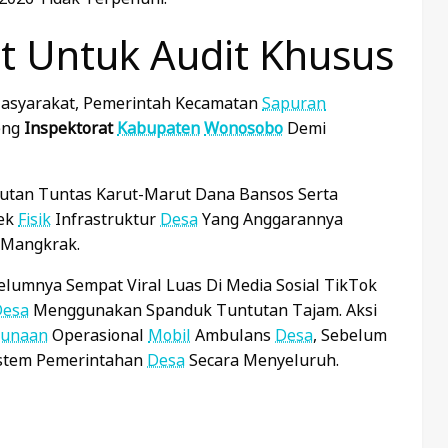
t Untuk Audit Khusus
Masyarakat, Pemerintah Kecamatan
Sapuran
eng
Inspektorat
Kabupaten
Wonosobo
Demi
utan Tuntas Karut-Marut Dana Bansos Serta
yek
Fisik
Infrastruktur
Desa
Yang Anggarannya
 Mangkrak.
elumnya Sempat Viral Luas Di Media Sosial TikTok
Desa
Menggunakan Spanduk Tuntutan Tajam. Aksi
gunaan
Operasional
Mobil
Ambulans
Desa
, Sebelum
istem Pemerintahan
Desa
Secara Menyeluruh.