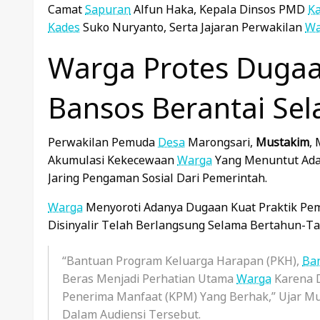
Camat
Sapuran
Alfun Haka, Kepala Dinsos PMD
K
Kades
Suko Nuryanto, Serta Jajaran Perwakilan
Wa
Warga Protes Duga
Bansos Berantai Se
Perwakilan Pemuda
Desa
Marongsari,
Mustakim
,
Akumulasi Kekecewaan
Warga
Yang Menuntut Adan
Jaring Pengaman Sosial Dari Pemerintah.
Warga
Menyoroti Adanya Dugaan Kuat Praktik P
Disinyalir Telah Berlangsung Selama Bertahun-T
“Bantuan Program Keluarga Harapan (PKH),
Ba
Beras Menjadi Perhatian Utama
Warga
Karena D
Penerima Manfaat (KPM) Yang Berhak,” Ujar M
Dalam Audiensi Tersebut.