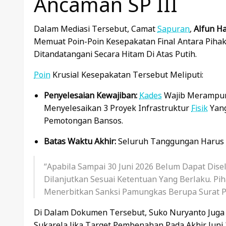
Ancaman SP III
Dalam Mediasi Tersebut, Camat
Sapuran
,
Alfun H
Memuat Poin-Poin Kesepakatan Final Antara Piha
Ditandatangani Secara Hitam Di Atas Putih.
Poin
Krusial Kesepakatan Tersebut Meliputi:
Penyelesaian Kewajiban:
Kades
Wajib Merampun
Menyelesaikan 3 Proyek Infrastruktur
Fisik
Yang
Pemotongan Bansos.
Batas Waktu Akhir:
Seluruh Tanggungan Harus 
“Apabila Sampai 30 Juni 2026 Belum Dapat Dise
Dilanjutkan Sesuai Ketentuan Yang Berlaku. P
Menerbitkan Sanksi Pamungkas Berupa Surat Peri
Di Dalam Dokumen Tersebut, Suko Nuryanto Juga
Sukarela Jika Target Pembenahan Pada Akhir Juni