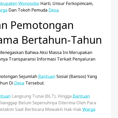
abupaten
Wonosobo
Harti, Unsur Forkopimcam,
rga
Dan Tokoh Pemuda
Desa
.
an Pemotongan
lama Bertahun-Tahun
 Menegaskan Bahwa Aksi Massa Ini Merupakan
ya Transparansi Informasi Terkait Penyaluran
emotongan Sejumlah
Bantuan
Sosial (bansos) Yang
ahun Di
Desa
Tersebut.
ntuan
Langsung Tunai (BLT), Hingga
Bantuan
ianggap Belum Sepenuhnya Diterima Oleh Para
ustakim Saat Berbicara Mewakili Hak-Hak
Warga