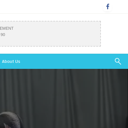
SEMENT
 90
About Us