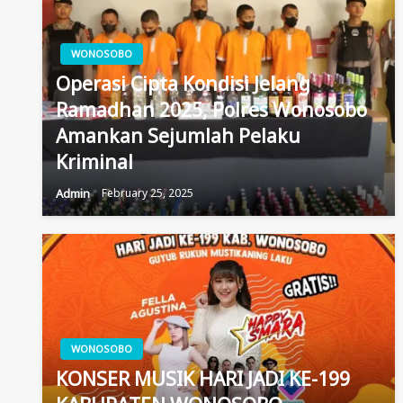
WONOSOBO
Operasi Cipta Kondisi Jelang
Ramadhan 2025, Polres Wonosobo
Amankan Sejumlah Pelaku
Kriminal
Admin
February 25, 2025
WONOSOBO
KONSER MUSIK HARI JADI KE-199