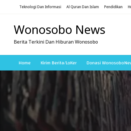
Skip
Teknologi Dan Informasi
Al Quran Dan Islam
Pendidikan
H
To
Content
Wonosobo News
Berita Terkini Dan Hiburan Wonosobo
Home
Kirim Berita/LoKer
Donasi WonosoboNe