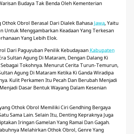
i Warisan Budaya Tak Benda Oleh Kementerian
Othok Obrol Berasal Dari Dialek Bahasa
Jawa
, Yaitu
nakan Untuk Menggambarkan Keadaan Yang Terkesan
rhanaan Yang Lebih Elok.
rol Dari Paguyuban Penilik Kebudayaan
Kabupaten
 Era Sultan Agung Di Mataram, Dengan Dalang Ki
) Sebagai Tokohnya. Menurut Cerita Turun-Temurun,
Sultan Agung Di Mataram Ketika Ki Ganda Wiradipa
ya. Kulit Perkamen Itu Pecah Dan Berubah Menjadi
ni Menjadi Dasar Bentuk Wayang Dalam Kesenian
ang Othok Obrol Memiliki Ciri Gendhing Bergaya
tu Sama Lain. Selain Itu, Denting Kepraknya Juga
ptakan Iringan Gamelan Yang Ramai Dan Gagah.
abuhnya Melahirkan Othok Obrol, Genre Yang