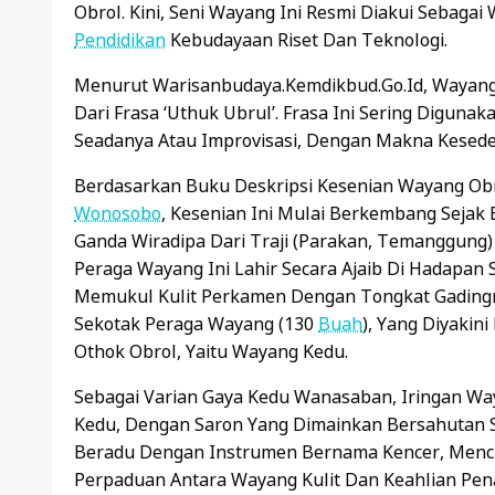
Obrol. Kini, Seni Wayang Ini Resmi Diakui Sebaga
Pendidikan
Kebudayaan Riset Dan Teknologi.
Menurut Warisanbudaya.kemdikbud.go.id, Wayang 
Dari Frasa ‘uthuk Ubrul’. Frasa Ini Sering Digu
Seadanya Atau Improvisasi, Dengan Makna Kesede
Berdasarkan Buku Deskripsi Kesenian Wayang Ob
Wonosobo
, Kesenian Ini Mulai Berkembang Sejak
Ganda Wiradipa Dari Traji (Parakan, Temanggung
Peraga Wayang Ini Lahir Secara Ajaib Di Hadapan 
Memukul Kulit Perkamen Dengan Tongkat Gadingn
Sekotak Peraga Wayang (130
Buah
), Yang Diyaki
Othok Obrol, Yaitu Wayang Kedu.
Sebagai Varian Gaya Kedu Wanasaban, Iringan Way
Kedu, Dengan Saron Yang Dimainkan Bersahutan Sa
Beradu Dengan Instrumen Bernama Kencer, Menci
Perpaduan Antara Wayang Kulit Dan Keahlian Pen