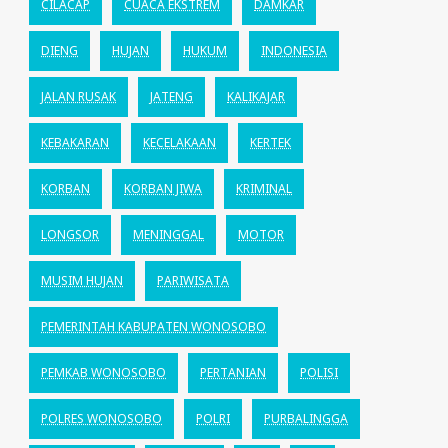
CILACAP
CUACA EKSTREM
DAMKAR
DIENG
HUJAN
HUKUM
INDONESIA
JALAN RUSAK
JATENG
KALIKAJAR
KEBAKARAN
KECELAKAAN
KERTEK
KORBAN
KORBAN JIWA
KRIMINAL
LONGSOR
MENINGGAL
MOTOR
MUSIM HUJAN
PARIWISATA
PEMERINTAH KABUPATEN WONOSOBO
PEMKAB WONOSOBO
PERTANIAN
POLISI
POLRES WONOSOBO
POLRI
PURBALINGGA