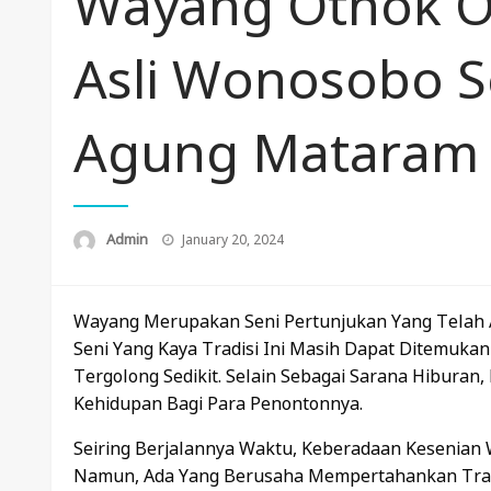
Wayang Othok Ob
Asli Wonosobo Se
Agung Mataram
Posted
Admin
January 20, 2024
On
Wayang Merupakan Seni Pertunjukan Yang Telah A
Seni Yang Kaya Tradisi Ini Masih Dapat Ditemuk
Tergolong Sedikit. Selain Sebagai Sarana Hibur
Kehidupan Bagi Para Penontonnya.
Seiring Berjalannya Waktu, Keberadaan Kesenian 
Namun, Ada Yang Berusaha Mempertahankan Tradi