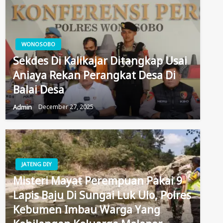
WONOSOBO
Sekdes Di Kalikajar Ditangkap Usai
Aniaya Rekan Perangkat Desa Di
Balai Desa
Admin
December 27, 2025
JATENG DIY
Misteri Mayat Perempuan Pakai 9
Lapis Baju Di Sungai Luk Ulo, Polres
Kebumen Imbau Warga Yang