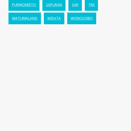
PURWOKERTO
SAPURAN
SAR
TNI
WATUMALANG
WISATA
WONOSOBO