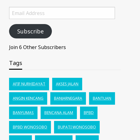
Email
Address
Subscribe
Join 6 Other Subscribers
Tags
AFIF NURHIDAYAT
AKSES JALAN
ANGIN KENCANG
BANJARNEGARA
BANTUAN
BANYUMAS
BENCANA ALAM
BPBD
BPBD WONOSOBO
BUPATI WONOSOBO