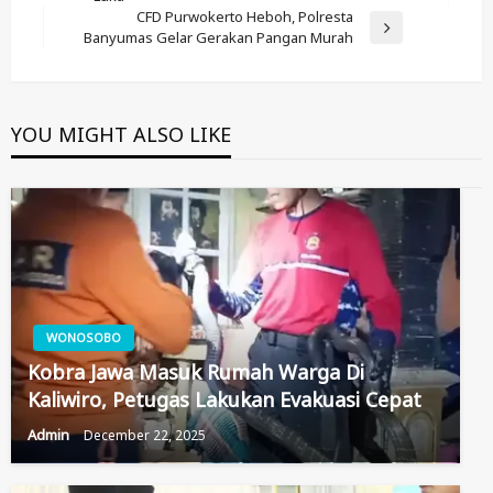
Post
CFD Purwokerto Heboh, Polresta
Next
Banyumas Gelar Gerakan Pangan Murah
Post
YOU MIGHT ALSO LIKE
WONOSOBO
Kobra Jawa Masuk Rumah Warga Di
Kaliwiro, Petugas Lakukan Evakuasi Cepat
Admin
December 22, 2025