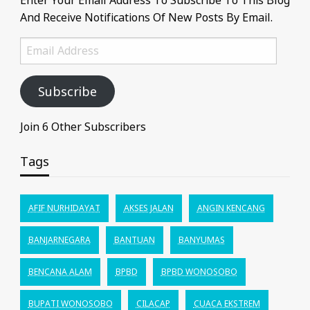
And Receive Notifications Of New Posts By Email.
Email
Address
Subscribe
Join 6 Other Subscribers
Tags
AFIF NURHIDAYAT
AKSES JALAN
ANGIN KENCANG
BANJARNEGARA
BANTUAN
BANYUMAS
BENCANA ALAM
BPBD
BPBD WONOSOBO
BUPATI WONOSOBO
CILACAP
CUACA EKSTREM