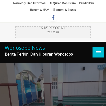
Skip
Teknologi Dan Informasi
Al Quran Dan Islam
Pendidikan
To
Hukum & HAM
Ekonomi & Bisnis
Content
ADVERTISEMENT
728 X 90
Wonosobo News
Berita Terkini Dan Hiburan Wonosobo