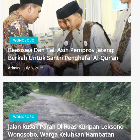
WONOSOBO
Beasiswa Dan Tali Asih Pemprov Jateng:
Berkah Untuk Santri Penghafal Al-Qur’an
Admin
July 8, 2025
WONOSOBO
Jalan Rusak Parah Di Ruas Kuripan-Leksono
Wonosobo, Warga Keluhkan Hambatan