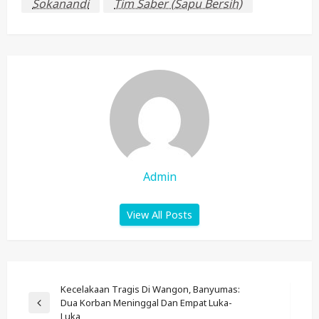
Sokanandi
Tim Saber (Sapu Bersih)
Admin
View All Posts
Post
Kecelakaan Tragis Di Wangon, Banyumas:
Dua Korban Meninggal Dan Empat Luka-
Navigation
Previous
Luka