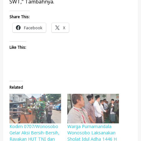
SWT,” Tambahnya.
Share This:
Facebook
X
Like This:
Related
Kodim 0707/Wonosobo
Warga Purnamandala
Gelar Aksi Bersih-Bersih,
Wonosobo Laksanakan
Rayakan HUT TNI dan
Sholat Idul Adha 1446 H