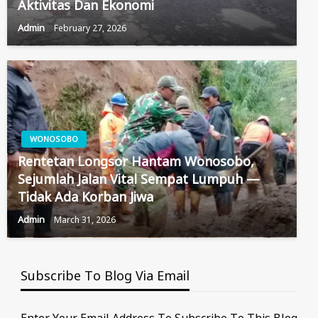
Aktivitas Dan Ekonomi
Admin
February 27, 2026
WONOSOBO
Rentetan Longsor Hantam Wonosobo,
Sejumlah Jalan Vital Sempat Lumpuh —
Tidak Ada Korban Jiwa
Admin
March 31, 2026
Subscribe To Blog Via Email
Enter Your Email Address To Subscribe To This Blog