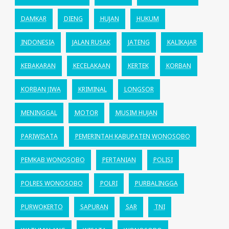
DAMKAR
DIENG
HUJAN
HUKUM
INDONESIA
JALAN RUSAK
JATENG
KALIKAJAR
KEBAKARAN
KECELAKAAN
KERTEK
KORBAN
KORBAN JIWA
KRIMINAL
LONGSOR
MENINGGAL
MOTOR
MUSIM HUJAN
PARIWISATA
PEMERINTAH KABUPATEN WONOSOBO
PEMKAB WONOSOBO
PERTANIAN
POLISI
POLRES WONOSOBO
POLRI
PURBALINGGA
PURWOKERTO
SAPURAN
SAR
TNI