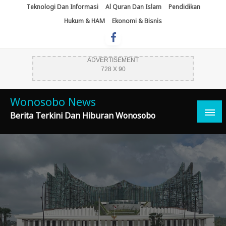
Skip
Teknologi Dan Informasi
Al Quran Dan Islam
Pendidikan
To
Hukum & HAM
Ekonomi & Bisnis
Content
ADVERTISEMENT
728 X 90
Wonosobo News
Berita Terkini Dan Hiburan Wonosobo