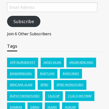
Email
Address
Subscribe
Join 6 Other Subscribers
Tags
AFIF NURHIDAYAT
AKSES JALAN
ANGIN KENCANG
BANJARNEGARA
BANTUAN
BANYUMAS
BENCANA ALAM
BPBD
BPBD WONOSOBO
BUPATI WONOSOBO
CILACAP
CUACA EKSTREM
DAMKAR
DIENG
HUJAN
HUKUM