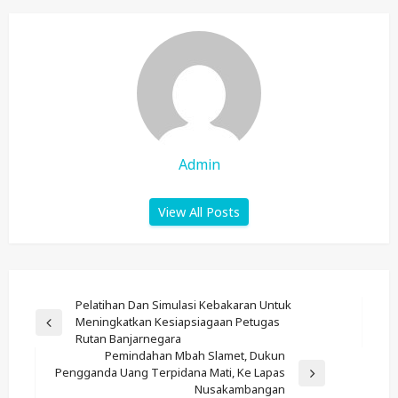
Admin
View All Posts
Post
Pelatihan Dan Simulasi Kebakaran Untuk
Meningkatkan Kesiapsiagaan Petugas
Navigation
Previous
Rutan Banjarnegara
Post
Pemindahan Mbah Slamet, Dukun
Pengganda Uang Terpidana Mati, Ke Lapas
Next
Nusakambangan
Post