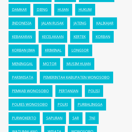
DAMKAR
DIENG
HUJAN
HUKUM
INDONESIA
JALAN RUSAK
JATENG
KALIKAJAR
KEBAKARAN
KECELAKAAN
KERTEK
KORBAN
KORBAN JIWA
KRIMINAL
LONGSOR
MENINGGAL
MOTOR
MUSIM HUJAN
PARIWISATA
PEMERINTAH KABUPATEN WONOSOBO
PEMKAB WONOSOBO
PERTANIAN
POLISI
POLRES WONOSOBO
POLRI
PURBALINGGA
PURWOKERTO
SAPURAN
SAR
TNI
WATUMALANG
WISATA
WONOSOBO