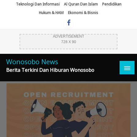
Skip
Teknologi Dan Informasi
Al Quran Dan Islam
Pendidikan
To
Hukum & HAM
Ekonomi & Bisnis
Content
ADVERTISEMENT
728 X 90
Wonosobo News
Berita Terkini Dan Hiburan Wonosobo