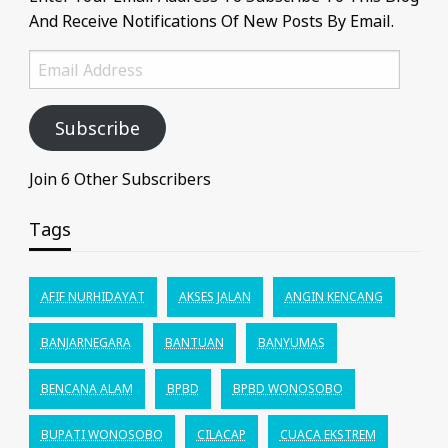
And Receive Notifications Of New Posts By Email.
Email
Address
Subscribe
Join 6 Other Subscribers
Tags
AFIF NURHIDAYAT
AKSES JALAN
ANGIN KENCANG
BANJARNEGARA
BANTUAN
BANYUMAS
BENCANA ALAM
BPBD
BPBD WONOSOBO
BUPATI WONOSOBO
CILACAP
CUACA EKSTREM