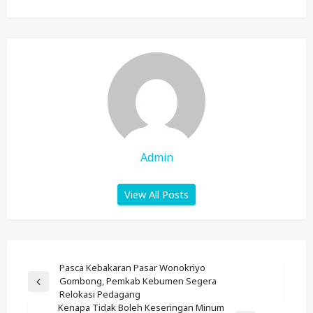
Admin
View All Posts
Post
Pasca Kebakaran Pasar Wonokriyo
Gombong, Pemkab Kebumen Segera
Navigation
Previous
Relokasi Pedagang
Post
Kenapa Tidak Boleh Keseringan Minum