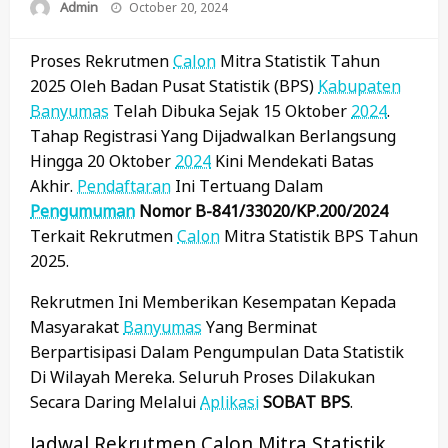
Posted
Admin
October 20, 2024
On
Proses Rekrutmen
Calon
Mitra Statistik Tahun
2025 Oleh Badan Pusat Statistik (BPS)
Kabupaten
Banyumas
Telah Dibuka Sejak 15 Oktober
2024
.
Tahap Registrasi Yang Dijadwalkan Berlangsung
Hingga 20 Oktober
2024
Kini Mendekati Batas
Akhir.
Pendaftaran
Ini Tertuang Dalam
Pengumuman
Nomor B-841/33020/KP.200/2024
Terkait Rekrutmen
Calon
Mitra Statistik BPS Tahun
2025.
Rekrutmen Ini Memberikan Kesempatan Kepada
Masyarakat
Banyumas
Yang Berminat
Berpartisipasi Dalam Pengumpulan Data Statistik
Di Wilayah Mereka. Seluruh Proses Dilakukan
Secara Daring Melalui
Aplikasi
SOBAT BPS
.
Jadwal Rekrutmen Calon Mitra Statistik