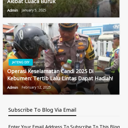
Akibat Cuaca Buruk
Admin
January 5, 2025
JATENG DIY
Operasi Keselamatan Candi 2025 Di
Kebumen: Tertib Lalu Lintas Dapat Hadiah!
Admin
February 12, 2025
Subscribe To Blog Via Email
Enter Your Email Address To Subscribe To This Blog