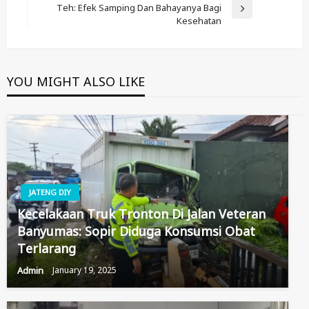
Teh: Efek Samping Dan Bahayanya Bagi
Next
Kesehatan
Post
YOU MIGHT ALSO LIKE
JATENG DIY
Kecelakaan Truk Tronton Di Jalan Veteran
Banyumas: Sopir Diduga Konsumsi Obat
Terlarang
Admin
January 19, 2025