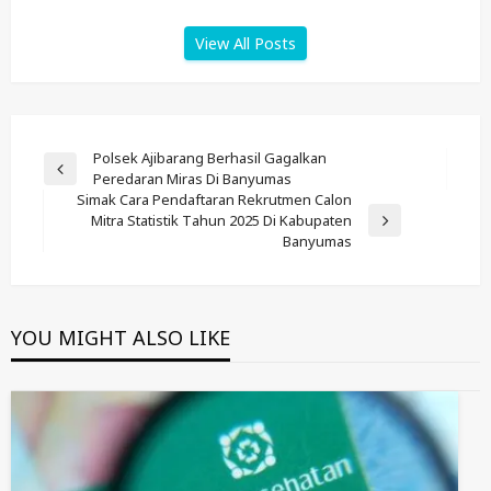
View All Posts
Post
Polsek Ajibarang Berhasil Gagalkan
Previous
Peredaran Miras Di Banyumas
Navigation
Post
Simak Cara Pendaftaran Rekrutmen Calon
Mitra Statistik Tahun 2025 Di Kabupaten
Next
Banyumas
Post
YOU MIGHT ALSO LIKE