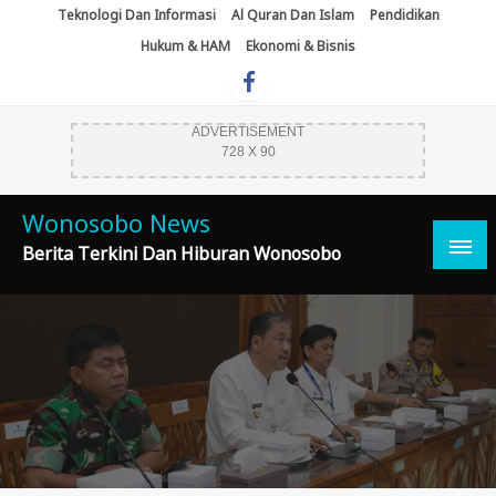
Skip
Teknologi Dan Informasi
Al Quran Dan Islam
Pendidikan
To
Hukum & HAM
Ekonomi & Bisnis
Content
ADVERTISEMENT
728 X 90
Wonosobo News
Berita Terkini Dan Hiburan Wonosobo