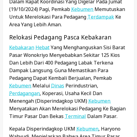
Dalam Rapat Koordinasi Yang Digelar Pada Jumat
(19/10/2024) Pagi, Pemkab
Kebumen
Memutuskan
Untuk Merelokasi Para Pedagang
Terdampak
Ke
Area Yang Lebih Aman.
Relokasi Pedagang Pasca Kebakaran
Kebakaran
Hebat
Yang Menghanguskan Sisi Barat
Pasar Wonokriyo Menyebabkan Sekitar 125 Kios
Dan Lebih Dari 400 Pedagang Labak Terkena
Dampak Langsung. Guna Memastikan Para
Pedagang Dapat Kembali Berjualan, Pemkab
Kebumen
Melalui
Dinas
Perindustrian,
Perdagangan
, Koperasi, Usaha Kecil Dan
Menengah (Disperindagkop UKM)
Kebumen
Menyatakan Akan Merelokasi Pedagang Ke Bagian
Timur Pasar Dan Bekas
Terminal
Dalam Pasar.
Kepala Disperindagkop UKM
Kebumen
, Haryono
Wahyudi, Menjelaskan Bahwa Area Timur Pasar