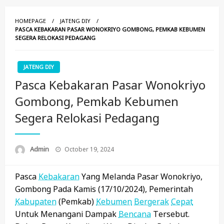
HOMEPAGE
JATENG DIY
PASCA KEBAKARAN PASAR WONOKRIYO GOMBONG, PEMKAB KEBUMEN
SEGERA RELOKASI PEDAGANG
JATENG DIY
Pasca Kebakaran Pasar Wonokriyo
Gombong, Pemkab Kebumen
Segera Relokasi Pedagang
Posted
Admin
October 19, 2024
On
Pasca
Kebakaran
Yang Melanda Pasar Wonokriyo,
Gombong Pada Kamis (17/10/2024), Pemerintah
Kabupaten
(Pemkab)
Kebumen
Bergerak
Cepat
Untuk Menangani Dampak
Bencana
Tersebut.