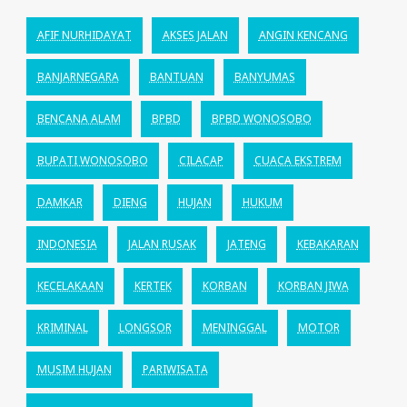
AFIF NURHIDAYAT
AKSES JALAN
ANGIN KENCANG
BANJARNEGARA
BANTUAN
BANYUMAS
BENCANA ALAM
BPBD
BPBD WONOSOBO
BUPATI WONOSOBO
CILACAP
CUACA EKSTREM
DAMKAR
DIENG
HUJAN
HUKUM
INDONESIA
JALAN RUSAK
JATENG
KEBAKARAN
KECELAKAAN
KERTEK
KORBAN
KORBAN JIWA
KRIMINAL
LONGSOR
MENINGGAL
MOTOR
MUSIM HUJAN
PARIWISATA