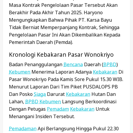
Masa Kontrak Pengelolaan Pasar Tersebut Akan
Berakhir Pada Akhir Tahun 2025. Haryono
Mengungkapkan Bahwa Pihak PT. Karsa Bayu
Tidak Berniat Memperpanjang Kontrak, Sehingga
Pengelolaan Pasar Ini Akan Dikembalikan Kepada
Pemerintah Daerah (Pemda).
Kronologi Kebakaran Pasar Wonokriyo
Badan Penanggulangan
Bencana
Daerah (
BPBD
)
Kebumen
Menerima Laporan Adanya
Kebakaran
Di
Pasar Wonokriyo Pada Kamis Sore Pukul 15.30 WIB.
Menurut Laporan Dari Tim Piket PUSDALOPS PB
Dan Posko
Siaga
Darurat
Kebakaran
Hutan Dan
Lahan,
BPBD
Kebumen
Langsung Berkoordinasi
Dengan Petugas
Pemadam
Kebakaran
Untuk
Menangani Insiden Tersebut.
Pemadaman
Api Berlangsung Hingga Pukul 22.30