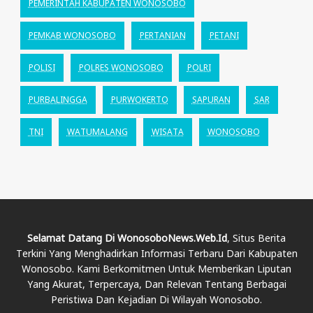
PEMERINTAH KABUPATEN WONOSOBO
PEMKAB WONOSOBO
PERTANIAN
PETANI
POLISI
POLRES WONOSOBO
POLRI
PURBALINGGA
PURWOKERTO
SAPURAN
SAR
TNI
WATUMALANG
WISATA
WONOSOBO
Selamat Datang Di WonosoboNews.web.id
, Situs Berita
Terkini Yang Menghadirkan Informasi Terbaru Dari Kabupaten
Wonosobo. Kami Berkomitmen Untuk Memberikan Liputan
Yang Akurat, Terpercaya, Dan Relevan Tentang Berbagai
Peristiwa Dan Kejadian Di Wilayah Wonosobo.