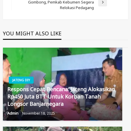
Gombong, Pemkab Kebumen Segera
Next
Relokasi Pedagang
Post
YOU MIGHT ALSO LIKE
JATENG DIY
Respons Cepat Bencana: Jateng Alokasikan
Rp450 Juta BTT Untuk Korban Tanah
Longsor Banjarnegara
Admin
November 18, 2025