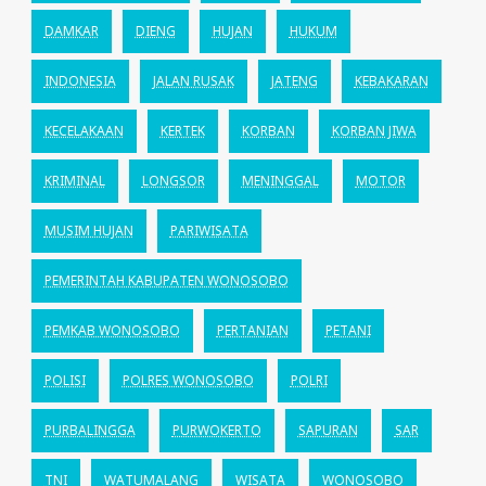
DAMKAR
DIENG
HUJAN
HUKUM
INDONESIA
JALAN RUSAK
JATENG
KEBAKARAN
KECELAKAAN
KERTEK
KORBAN
KORBAN JIWA
KRIMINAL
LONGSOR
MENINGGAL
MOTOR
MUSIM HUJAN
PARIWISATA
PEMERINTAH KABUPATEN WONOSOBO
PEMKAB WONOSOBO
PERTANIAN
PETANI
POLISI
POLRES WONOSOBO
POLRI
PURBALINGGA
PURWOKERTO
SAPURAN
SAR
TNI
WATUMALANG
WISATA
WONOSOBO