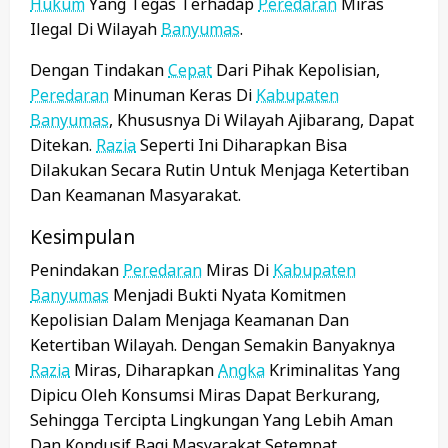
Hukum
Yang Tegas Terhadap
Peredaran
Miras
Ilegal Di Wilayah
Banyumas
.
Dengan Tindakan
Cepat
Dari Pihak Kepolisian,
Peredaran
Minuman Keras Di
Kabupaten
Banyumas
, Khususnya Di Wilayah Ajibarang, Dapat
Ditekan.
Razia
Seperti Ini Diharapkan Bisa
Dilakukan Secara Rutin Untuk Menjaga Ketertiban
Dan Keamanan Masyarakat.
Kesimpulan
Penindakan
Peredaran
Miras Di
Kabupaten
Banyumas
Menjadi Bukti Nyata Komitmen
Kepolisian Dalam Menjaga Keamanan Dan
Ketertiban Wilayah. Dengan Semakin Banyaknya
Razia
Miras, Diharapkan
Angka
Kriminalitas Yang
Dipicu Oleh Konsumsi Miras Dapat Berkurang,
Sehingga Tercipta Lingkungan Yang Lebih Aman
Dan Kondusif Bagi Masyarakat Setempat.