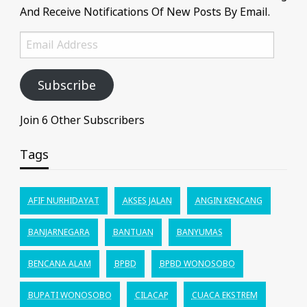
And Receive Notifications Of New Posts By Email.
Email
Address
Subscribe
Join 6 Other Subscribers
Tags
AFIF NURHIDAYAT
AKSES JALAN
ANGIN KENCANG
BANJARNEGARA
BANTUAN
BANYUMAS
BENCANA ALAM
BPBD
BPBD WONOSOBO
BUPATI WONOSOBO
CILACAP
CUACA EKSTREM