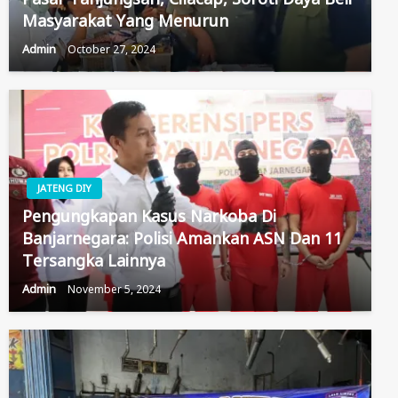
Masyarakat Yang Menurun
Admin
October 27, 2024
JATENG DIY
Pengungkapan Kasus Narkoba Di
Banjarnegara: Polisi Amankan ASN Dan 11
Tersangka Lainnya
Admin
November 5, 2024