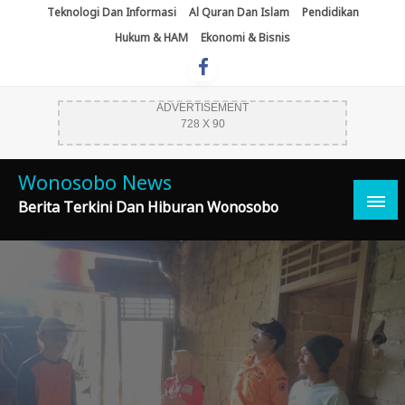
Skip
Teknologi Dan Informasi
Al Quran Dan Islam
Pendidikan
To
Hukum & HAM
Ekonomi & Bisnis
Content
ADVERTISEMENT
728 X 90
Wonosobo News
Berita Terkini Dan Hiburan Wonosobo