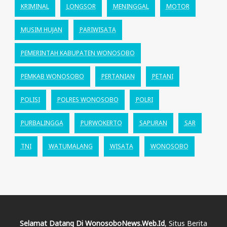
KRIMINAL
LONGSOR
MENINGGAL
MOTOR
MUSIM HUJAN
PARIWISATA
PEMERINTAH KABUPATEN WONOSOBO
PEMKAB WONOSOBO
PERTANIAN
PETANI
POLISI
POLRES WONOSOBO
POLRI
PURBALINGGA
PURWOKERTO
SAPURAN
SAR
TNI
WATUMALANG
WISATA
WONOSOBO
Selamat Datang Di WonosoboNews.web.id
, Situs Berita