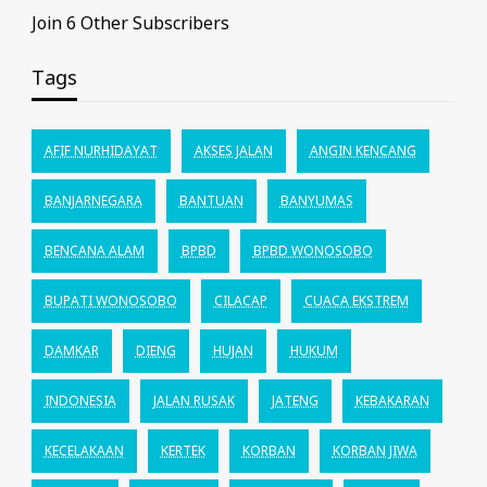
Join 6 Other Subscribers
Tags
AFIF NURHIDAYAT
AKSES JALAN
ANGIN KENCANG
BANJARNEGARA
BANTUAN
BANYUMAS
BENCANA ALAM
BPBD
BPBD WONOSOBO
BUPATI WONOSOBO
CILACAP
CUACA EKSTREM
DAMKAR
DIENG
HUJAN
HUKUM
INDONESIA
JALAN RUSAK
JATENG
KEBAKARAN
KECELAKAAN
KERTEK
KORBAN
KORBAN JIWA