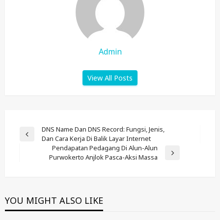
Admin
View All Posts
Post
DNS Name Dan DNS Record: Fungsi, Jenis,
Previous
Dan Cara Kerja Di Balik Layar Internet
Navigation
Post
Pendapatan Pedagang Di Alun-Alun
Next
Purwokerto Anjlok Pasca-Aksi Massa
Post
YOU MIGHT ALSO LIKE