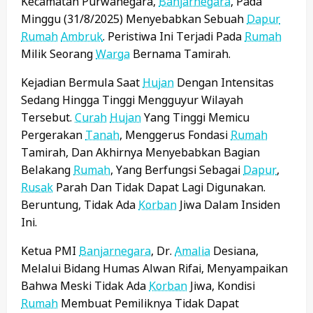
Kecamatan Purwanegara,
Banjarnegara
, Pada
Minggu (31/8/2025) Menyebabkan Sebuah
Dapur
Rumah
Ambruk
. Peristiwa Ini Terjadi Pada
Rumah
Milik Seorang
Warga
Bernama Tamirah.
Kejadian Bermula Saat
Hujan
Dengan Intensitas
Sedang Hingga Tinggi Mengguyur Wilayah
Tersebut.
Curah
Hujan
Yang Tinggi Memicu
Pergerakan
Tanah
, Menggerus Fondasi
Rumah
Tamirah, Dan Akhirnya Menyebabkan Bagian
Belakang
Rumah
, Yang Berfungsi Sebagai
Dapur
,
Rusak
Parah Dan Tidak Dapat Lagi Digunakan.
Beruntung, Tidak Ada
Korban
Jiwa Dalam Insiden
Ini.
Ketua PMI
Banjarnegara
, Dr.
Amalia
Desiana,
Melalui Bidang Humas Alwan Rifai, Menyampaikan
Bahwa Meski Tidak Ada
Korban
Jiwa, Kondisi
Rumah
Membuat Pemiliknya Tidak Dapat