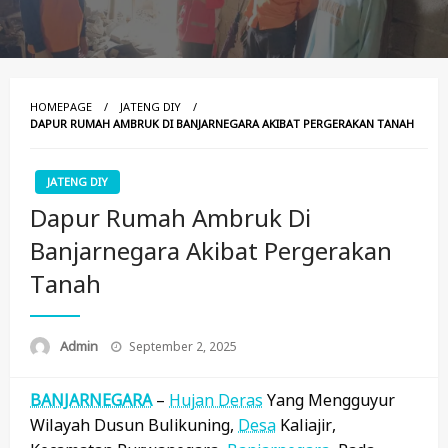
HOMEPAGE
JATENG DIY
DAPUR RUMAH AMBRUK DI BANJARNEGARA AKIBAT PERGERAKAN TANAH
JATENG DIY
Dapur Rumah Ambruk Di
Banjarnegara Akibat Pergerakan
Tanah
Posted
Admin
September 2, 2025
On
BANJARNEGARA
–
Hujan Deras
Yang Mengguyur
Wilayah Dusun Bulikuning,
Desa
Kaliajir,