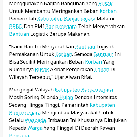
Menggunakan Bagian Bangunan Yang
Rusak
.
Untuk Membantu Meringankan Beban
Korban
,
Pemerintah
Kabupaten
Banjarnegara
Melalui
BPBD
Dan PMI
Banjarnegara
Telah Menyerahkan
Bantuan
Logistik Berupa Makanan.
“Kami Hari Ini Menyerahkan
Bantuan
Logistik
Permakanan Untuk
Korban
. Semoga
Bantuan
Ini
Bisa Sedikit Meringankan Beban
Korban
Yang
Rumahnya
Rusak
Akibat Pergerakan
Tanah
Di
Wilayah Tersebut,” Ujar Alwan Rifai.
Mengingat Wilayah
Kabupaten
Banjarnegara
Masih Sering Dilanda
Hujan
Dengan Intensitas
Sedang Hingga Tinggi, Pemerintah
Kabupaten
Banjarnegara
Mengimbau Masyarakat Untuk
Selalu
Waspada
. Imbauan Ini Khususnya Ditujukan
Kepada
Warga
Yang Tinggal Di Daerah Rawan
Bencana
.