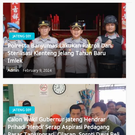
JATENG DIY
Polresta Banyumas Lakukan Patroli Dan
Sterilisasi Klenteng Jelang Tahun Baru
Imlek
Admin
February 9, 2024
JATENG DIY
Calon Wakil Gubernur Jateng Hendrar
Prihadi ‘Hendi’ Serap Aspirasi Pedagang
Pasar Tanjungsari, Cilacap, Soroti Daya Beli