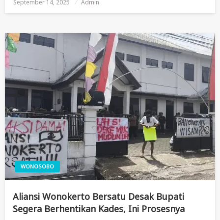
September 14, 2025
Posted
Admin
On
WONOSOBO
Aliansi Wonokerto Bersatu Desak Bupati
Segera Berhentikan Kades, Ini Prosesnya