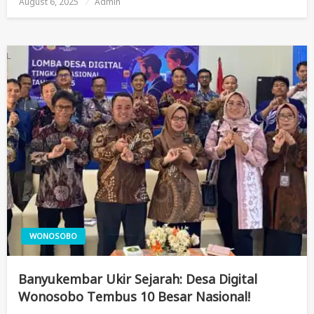
August 6, 2025
Posted
Admin
On
WONOSOBO
Banyukembar Ukir Sejarah: Desa Digital
Wonosobo Tembus 10 Besar Nasional!