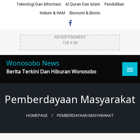
Skip
Teknologi Dan Informasi
Al Quran Dan Islam
Pendidikan
To
Hukum & HAM
Ekonomi & Bisnis
Content
ADVERTISEMENT
728 X 90
Wonosobo News
Berita Terkini Dan Hiburan Wonosobo
Pemberdayaan Masyarakat
HOMEPAGE
PEMBERDAYAAN MASYARAKAT