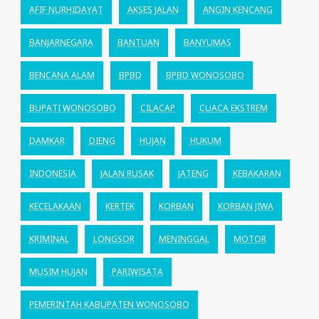
AFIF NURHIDAYAT
AKSES JALAN
ANGIN KENCANG
BANJARNEGARA
BANTUAN
BANYUMAS
BENCANA ALAM
BPBD
BPBD WONOSOBO
BUPATI WONOSOBO
CILACAP
CUACA EKSTREM
DAMKAR
DIENG
HUJAN
HUKUM
INDONESIA
JALAN RUSAK
JATENG
KEBAKARAN
KECELAKAAN
KERTEK
KORBAN
KORBAN JIWA
KRIMINAL
LONGSOR
MENINGGAL
MOTOR
MUSIM HUJAN
PARIWISATA
PEMERINTAH KABUPATEN WONOSOBO