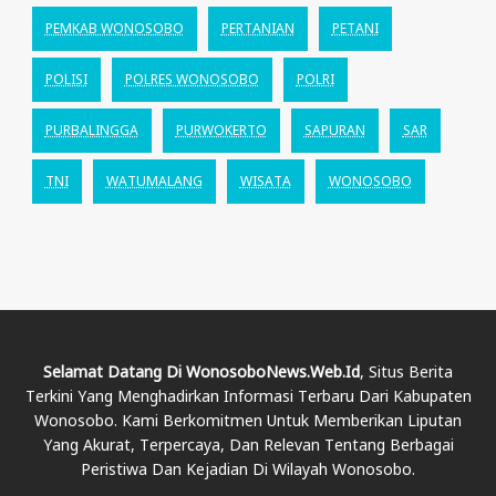
PEMKAB WONOSOBO
PERTANIAN
PETANI
POLISI
POLRES WONOSOBO
POLRI
PURBALINGGA
PURWOKERTO
SAPURAN
SAR
TNI
WATUMALANG
WISATA
WONOSOBO
Selamat Datang Di WonosoboNews.web.id
, Situs Berita
Terkini Yang Menghadirkan Informasi Terbaru Dari Kabupaten
Wonosobo. Kami Berkomitmen Untuk Memberikan Liputan
Yang Akurat, Terpercaya, Dan Relevan Tentang Berbagai
Peristiwa Dan Kejadian Di Wilayah Wonosobo.