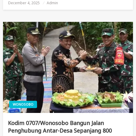
December 4, 2025
Posted
Admin
On
WONOSOBO
Kodim 0707/Wonosobo Bangun Jalan
Penghubung Antar-Desa Sepanjang 800