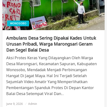
WONOSOBO
Ambulans Desa Sering Dipakai Kades Untuk
Urusan Pribadi, Warga Marongsari Geram
Dan Segel Balai Desa
Aksi Protes Keras Yang Dilayangkan Oleh Warga
Desa Marongsari, Kecamatan Sapuran, Kabupaten
Wonosobo, Mendadak Menjadi Perbincangan
Hangat Di Jagat Maya. Hal Ini Terjadi Setelah
Sejumlah Video Amatir Yang Memperlihatkan
Pembentangan Spanduk Protes Di Depan Kantor
Balai Desa Setempat Viral Dan…
June 9, 2026
Posted
Admin
On