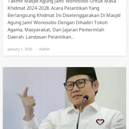
Takmir Masjid Agung Jami’ Wonosobo Untuk Masa
Khidmat 2024-2028. Acara Pelantikan Yang
Berlangsung Khidmat Ini Diselenggarakan Di Masjid
Agung Jami’ Wonosobo Dengan Dihadiri Tokoh
Agama, Masyarakat, Dan Jajaran Pemerintah
Daerah. Landasan Pelantikan…
January 1, 2025
Posted
Admin
On