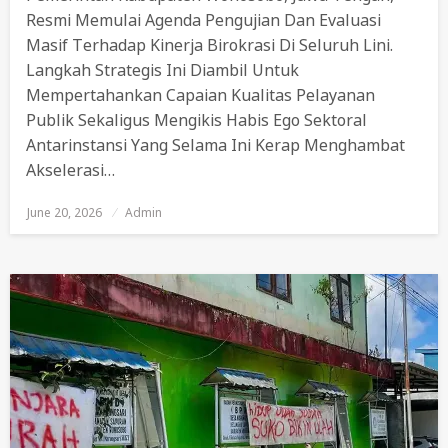
Resmi Memulai Agenda Pengujian Dan Evaluasi
Masif Terhadap Kinerja Birokrasi Di Seluruh Lini.
Langkah Strategis Ini Diambil Untuk
Mempertahankan Capaian Kualitas Pelayanan
Publik Sekaligus Mengikis Habis Ego Sektoral
Antarinstansi Yang Selama Ini Kerap Menghambat
Akselerasi…
June 20, 2026
Posted
Admin
On