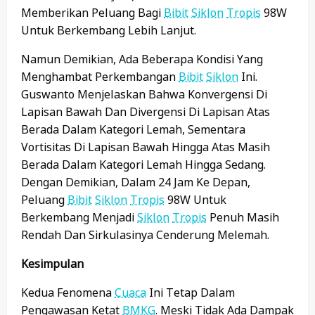
Memberikan Peluang Bagi
Bibit
Siklon
Tropis
98W
Untuk Berkembang Lebih Lanjut.
Namun Demikian, Ada Beberapa Kondisi Yang
Menghambat Perkembangan
Bibit
Siklon
Ini.
Guswanto Menjelaskan Bahwa Konvergensi Di
Lapisan Bawah Dan Divergensi Di Lapisan Atas
Berada Dalam Kategori Lemah, Sementara
Vortisitas Di Lapisan Bawah Hingga Atas Masih
Berada Dalam Kategori Lemah Hingga Sedang.
Dengan Demikian, Dalam 24 Jam Ke Depan,
Peluang
Bibit
Siklon
Tropis
98W Untuk
Berkembang Menjadi
Siklon
Tropis
Penuh Masih
Rendah Dan Sirkulasinya Cenderung Melemah.
Kesimpulan
Kedua Fenomena
Cuaca
Ini Tetap Dalam
Pengawasan Ketat
BMKG
. Meski Tidak Ada Dampak