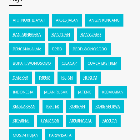
AFIF NURHIDAYAT
AKSES JALAN
ANGIN KENCANG
BANJARNEGARA
BANTUAN
BANYUMAS
BENCANA ALAM
BPBD
BPBD WONOSOBO
BUPATI WONOSOBO
CILACAP
CUACA EKSTREM
DAMKAR
DIENG
HUJAN
HUKUM
INDONESIA
JALAN RUSAK
JATENG
KEBAKARAN
KECELAKAAN
KERTEK
KORBAN
KORBAN JIWA
KRIMINAL
LONGSOR
MENINGGAL
MOTOR
MUSIM HUJAN
PARIWISATA