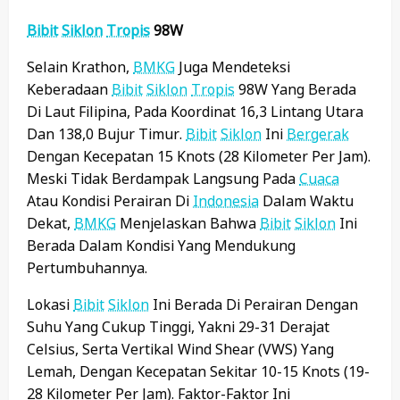
Bibit
Siklon
Tropis
98W
Selain Krathon,
BMKG
Juga Mendeteksi
Keberadaan
Bibit
Siklon
Tropis
98W Yang Berada
Di Laut Filipina, Pada Koordinat 16,3 Lintang Utara
Dan 138,0 Bujur Timur.
Bibit
Siklon
Ini
Bergerak
Dengan Kecepatan 15 Knots (28 Kilometer Per Jam).
Meski Tidak Berdampak Langsung Pada
Cuaca
Atau Kondisi Perairan Di
Indonesia
Dalam Waktu
Dekat,
BMKG
Menjelaskan Bahwa
Bibit
Siklon
Ini
Berada Dalam Kondisi Yang Mendukung
Pertumbuhannya.
Lokasi
Bibit
Siklon
Ini Berada Di Perairan Dengan
Suhu Yang Cukup Tinggi, Yakni 29-31 Derajat
Celsius, Serta Vertikal Wind Shear (VWS) Yang
Lemah, Dengan Kecepatan Sekitar 10-15 Knots (19-
28 Kilometer Per Jam). Faktor-Faktor Ini