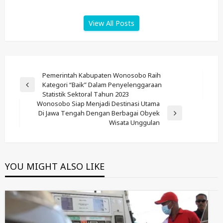
View All Posts
Post
Pemerintah Kabupaten Wonosobo Raih
Kategori “Baik” Dalam Penyelenggaraan
Navigation
Previous
Statistik Sektoral Tahun 2023
Post
Wonosobo Siap Menjadi Destinasi Utama
Di Jawa Tengah Dengan Berbagai Obyek
Next
Wisata Unggulan
Post
YOU MIGHT ALSO LIKE