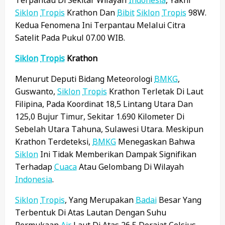
Terpantau Di Sekitar Wilayah
Indonesia
, Yakni
Siklon
Tropis
Krathon Dan
Bibit
Siklon
Tropis
98W.
Kedua Fenomena Ini Terpantau Melalui Citra
Satelit Pada Pukul 07.00 WIB.
Siklon
Tropis
Krathon
Menurut Deputi Bidang Meteorologi
BMKG
,
Guswanto,
Siklon
Tropis
Krathon Terletak Di Laut
Filipina, Pada Koordinat 18,5 Lintang Utara Dan
125,0 Bujur Timur, Sekitar 1.690 Kilometer Di
Sebelah Utara Tahuna, Sulawesi Utara. Meskipun
Krathon Terdeteksi,
BMKG
Menegaskan Bahwa
Siklon
Ini Tidak Memberikan Dampak Signifikan
Terhadap
Cuaca
Atau Gelombang Di Wilayah
Indonesia
.
Siklon
Tropis
, Yang Merupakan
Badai
Besar Yang
Terbentuk Di Atas Lautan Dengan Suhu