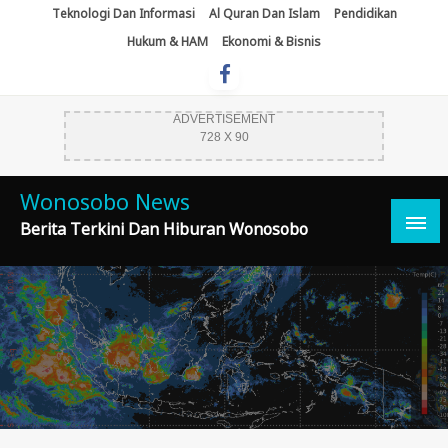
Skip
Teknologi Dan Informasi
Al Quran Dan Islam
Pendidikan
To
Hukum & HAM
Ekonomi & Bisnis
Content
ADVERTISEMENT
728 X 90
Wonosobo News
Berita Terkini Dan Hiburan Wonosobo