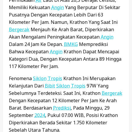
Permukaan
Air
Laut Di Atas 26,5 Derajat Celsius,
Memiliki Kekuatan
Angin
Yang Berputar Di Sekitar
Pusatnya Dengan Kecepatan Lebih Dari 63
Kilometer Per Jam. Namun, Krathon Yang Saat Ini
Bergerak
Menjauh Ke Arah Barat, Diperkirakan
Akan Mengalami Peningkatan Kecepatan
Angin
Dalam 24 Jam Ke Depan.
BMKG
Memprediksi
Bahwa Kecepatan
Angin
Krathon Dapat Mencapai
Kategori Dua, Dengan Kecepatan Antara 89 Hingga
117 Kilometer Per Jam.
Fenomena
Siklon
Tropis
Krathon Ini Merupakan
Kelanjutan Dari
Bibit
Siklon
Tropis
97W Yang
Sebelumnya Terdeteksi. Saat Ini, Krathon
Bergerak
Dengan Kecepatan 12 Kilometer Per Jam Ke Arah
Barat. Berdasarkan
Prediksi
, Pada Minggu, 29
September
2024
, Pukul 07.00 WIB, Posisi Krathon
Diperkirakan Berada Sekitar 1.750 Kilometer
Sebelah Utara Tahuna.