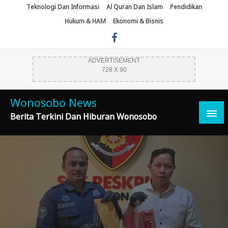
Skip
Teknologi Dan Informasi
Al Quran Dan Islam
Pendidikan
To
Hukum & HAM
Ekonomi & Bisnis
Content
ADVERTISEMENT
728 X 90
Wonosobo News
Berita Terkini Dan Hiburan Wonosobo