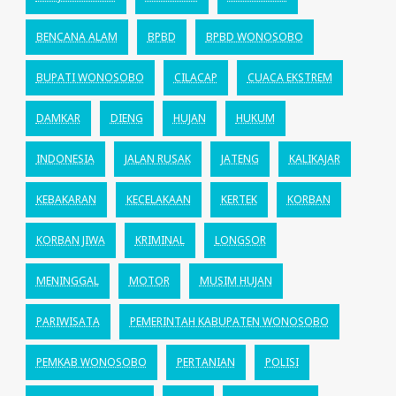
BENCANA ALAM
BPBD
BPBD WONOSOBO
BUPATI WONOSOBO
CILACAP
CUACA EKSTREM
DAMKAR
DIENG
HUJAN
HUKUM
INDONESIA
JALAN RUSAK
JATENG
KALIKAJAR
KEBAKARAN
KECELAKAAN
KERTEK
KORBAN
KORBAN JIWA
KRIMINAL
LONGSOR
MENINGGAL
MOTOR
MUSIM HUJAN
PARIWISATA
PEMERINTAH KABUPATEN WONOSOBO
PEMKAB WONOSOBO
PERTANIAN
POLISI