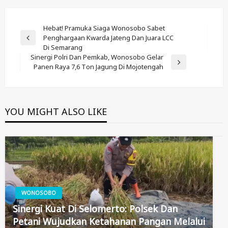
Post
Hebat! Pramuka Siaga Wonosobo Sabet
Penghargaan Kwarda Jateng Dan Juara LCC
Navigation
Previous
Di Semarang
Post
Sinergi Polri Dan Pemkab, Wonosobo Gelar
Next
Panen Raya 7,6 Ton Jagung Di Mojotengah
Post
YOU MIGHT ALSO LIKE
WONOSOBO
Sinergi Kuat Di Selomerto: Polsek Dan
Petani Wujudkan Ketahanan Pangan Melalui