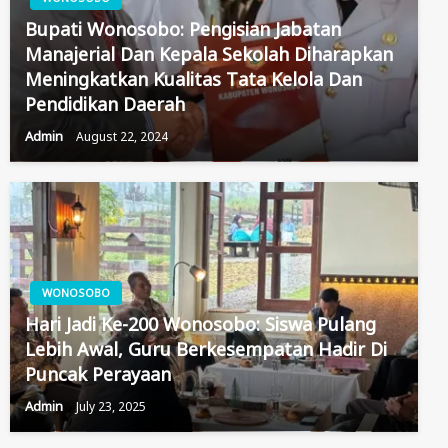
Bupati Wonosobo: Pengisian Jabatan
Manajerial Dan Kepala Sekolah Diharapkan
Meningkatkan Kualitas Tata Kelola Dan
Pendidikan Daerah
Admin
August 22, 2024
WONOSOBO
Hari Jadi Ke-200 Wonosobo: Siswa Pulang
Lebih Awal, Guru Berkesempatan Hadir Di
Puncak Perayaan
Admin
July 23, 2025