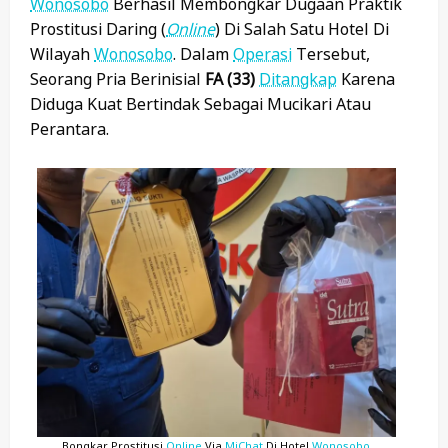
Wonosobo
Berhasil Membongkar Dugaan Praktik
Prostitusi Daring (
Online
) Di Salah Satu Hotel Di
Wilayah
Wonosobo
. Dalam
Operasi
Tersebut,
Seorang Pria Berinisial
FA (33)
Ditangkap
Karena
Diduga Kuat Bertindak Sebagai Mucikari Atau
Perantara.
Bongkar Prostitusi
Online
Via
MiChat
Di Hotel
Wonosobo