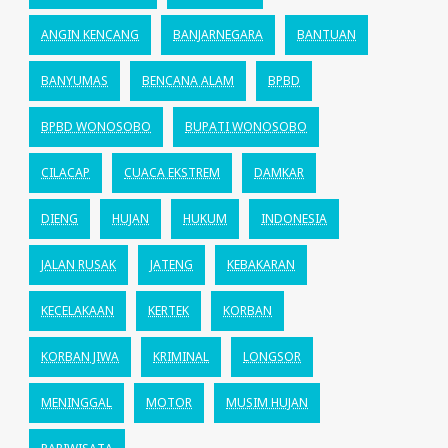
ANGIN KENCANG
BANJARNEGARA
BANTUAN
BANYUMAS
BENCANA ALAM
BPBD
BPBD WONOSOBO
BUPATI WONOSOBO
CILACAP
CUACA EKSTREM
DAMKAR
DIENG
HUJAN
HUKUM
INDONESIA
JALAN RUSAK
JATENG
KEBAKARAN
KECELAKAAN
KERTEK
KORBAN
KORBAN JIWA
KRIMINAL
LONGSOR
MENINGGAL
MOTOR
MUSIM HUJAN