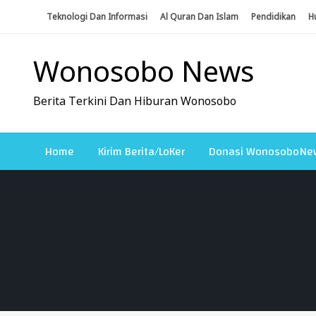
Skip
Teknologi Dan Informasi
Al Quran Dan Islam
Pendidikan
H
To
Content
Wonosobo News
Berita Terkini Dan Hiburan Wonosobo
Home
Kirim Berita/LoKer
Donasi WonosoboNe