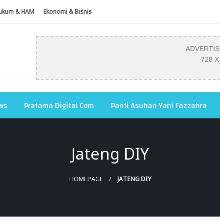
ukum & HAM
Ekonomi & Bisnis
ADVERTI
728 X
ws
Pratama Digital Com
Panti Asuhan Yani Fazzahra
Jateng DIY
HOMEPAGE
JATENG DIY