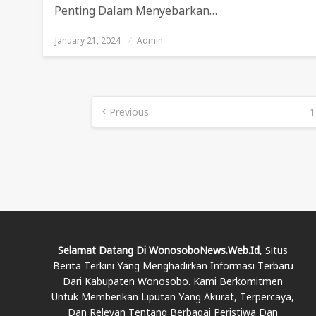
Penting Dalam Menyebarkan…
January 21, 2024
Posted
Admin
On
Posts
Previous
1
Pagination
Selamat Datang Di WonosoboNews.web.id
, Situs
Berita Terkini Yang Menghadirkan Informasi Terbaru
Dari Kabupaten Wonosobo. Kami Berkomitmen
Untuk Memberikan Liputan Yang Akurat, Terpercaya,
Dan Relevan Tentang Berbagai Peristiwa Dan