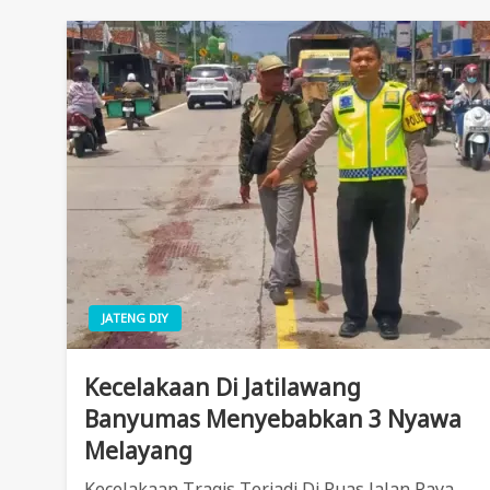
JATENG DIY
Kecelakaan Di Jatilawang
Banyumas Menyebabkan 3 Nyawa
Melayang
Kecelakaan Tragis Terjadi Di Ruas Jalan Raya