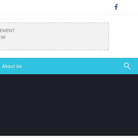
SEMENT
 90
About Us